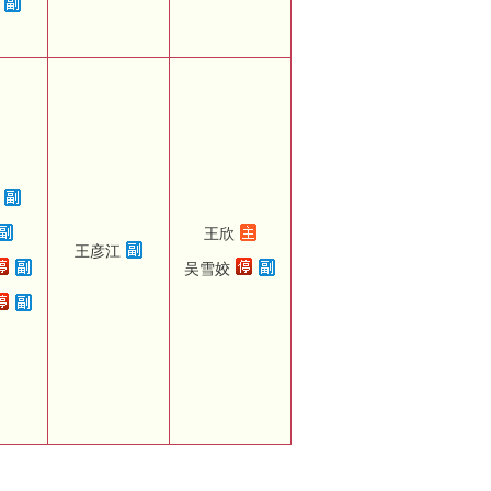
王欣
王彦江
吴雪姣