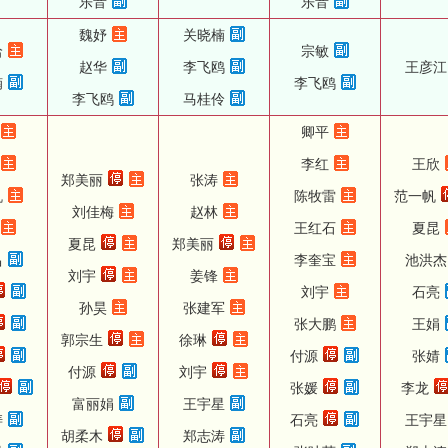
乐音
乐音
魏妤
关晓楠
洽
宗敏
赵华
李飞鸥
王彦江
楠
李飞鸥
李飞鸥
马桂伶
卿平
李红
王欣
郑美丽
张涛
帆
陈牧雷
范一帆
刘佳梅
赵林
王红石
夏昆
夏昆
郑美丽
昌
李奎宝
池洪杰
刘宇
姜锋
刘宇
石亮
孙昊
张建军
张大鹏
王娟
郭宗生
徐琳
付源
张婧
付源
刘宇
张媛
李龙
富丽娟
王宇星
涛
石亮
王宇星
胡柔木
郑志涛