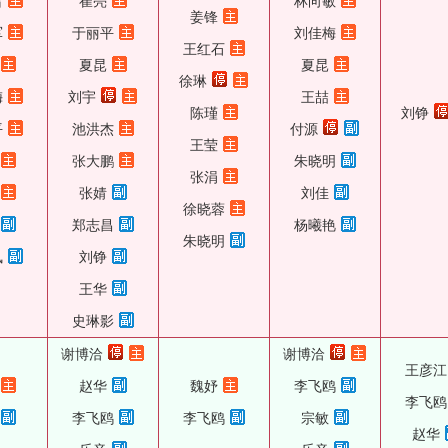
雷
崔亮
林向敏
姜锋
军
于丽平
刘佳梅
王红石
夏昆
夏昆
徐琳
梅
刘宇
王喆
陈瑾
刘铮
平
池洪杰
付源
王莹
张大鹏
朱晓明
张涓
张婧
刘佳
徐晓蓉
郑志昌
杨曦艳
朱晓明
凤
刘铮
王华
史琳影
谢博洽
谢博洽
王彦江
赵华
魏妤
李飞鸥
李飞鸥
李飞鸥
李飞鸥
宗敏
赵华