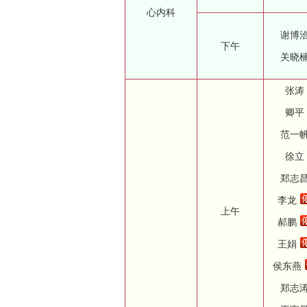
心内科
谢博
下午
关晓
张涛
卿平
范一
徐立
郑志
李龙
上午
郝鹏
王娟
侯东燕
郑志