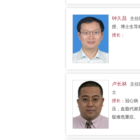
造诣。
钟久昌
主任
授、博士生导
士后合作导师
擅长：
卢长林
主任
士
擅长：
冠心病
压，血脂代谢
疑难危重症。