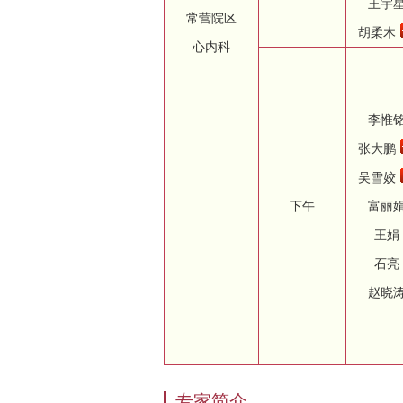
王宇
常营院区
胡柔木
心内科
李惟
张大鹏
吴雪姣
下午
富丽
王娟
石亮
赵晓
专家简介