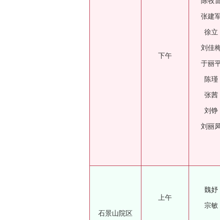
陈牧
张建
徐立
刘佳
下午
于丽
陈瑾
张茜
刘铮
刘丽
魏妤
上午
宗敏
石景山院区