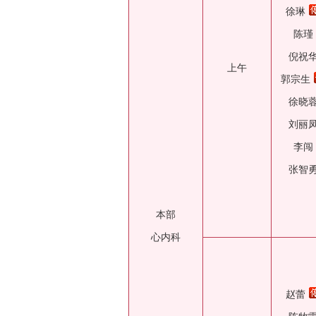
徐琳
陈瑾
倪祝
上午
郭宗生
徐晓
刘丽
李闯
张智
本部
心内科
赵蕾