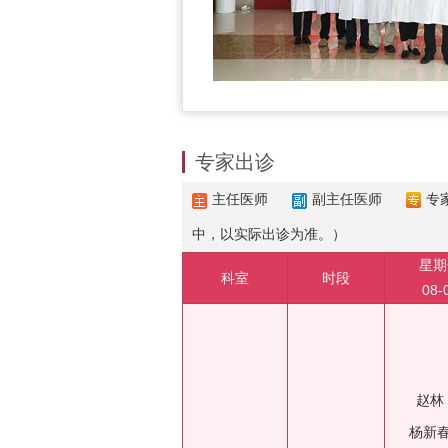
专家出诊
主任医师
副主任医师
专
中，以实际出诊为准。）
星期
科室
时段
08-
赵林
杨新