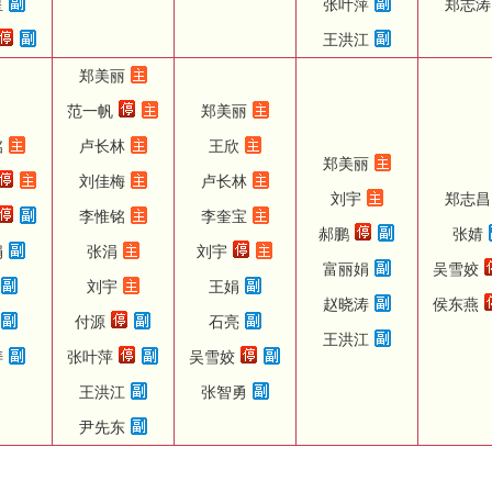
星
张叶萍
郑志涛
王洪江
郑美丽
范一帆
郑美丽
铭
卢长林
王欣
郑美丽
刘佳梅
卢长林
刘宇
郑志昌
李惟铭
李奎宝
郝鹏
张婧
娟
张涓
刘宇
富丽娟
吴雪姣
刘宇
王娟
赵晓涛
侯东燕
付源
石亮
王洪江
涛
张叶萍
吴雪姣
王洪江
张智勇
尹先东