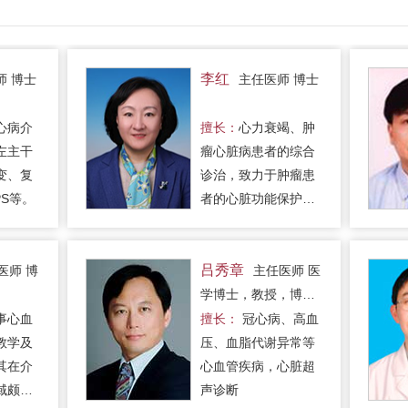
李红
师 博士
主任医师 博士
心病介
擅长：
心力衰竭、肿
左主干
瘤心脏病患者的综合
变、复
诊治，致力于肿瘤患
PS等。
者的心脏功能保护研
究，精通冠心病、高
血压、心律失常、高
脂血症等常见疾病诊
吕秀章
医师 博
主任医师 医
疗
学博士，教授，博士
生导师
事心血
擅长：
冠心病、高血
教学及
压、血脂代谢异常等
其在介
心血管疾病，心脏超
域颇有
声诊断