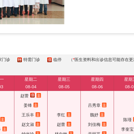
家门诊
特需门诊
临停
（
*
医生资料和出诊信息可能存在更
一
星期二
星期三
星期四
星期
03
08-04
08-05
08-06
08-0
赵蕾
姜锋
吕秀章
王乐丰
李红
魏妤
陈瑾
赵文淑
赵蕾
刘佳梅
春
李奎宝