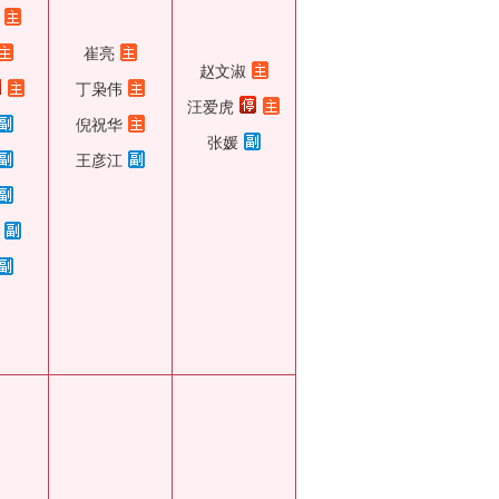
崔亮
赵文淑
丁枭伟
汪爱虎
倪祝华
张媛
王彦江