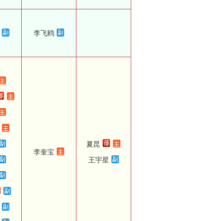
李飞鸥
夏昆
李奎宝
王宇星