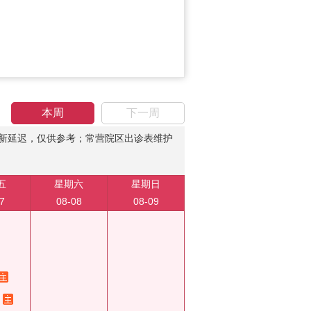
本周
下一周
新延迟，仅供参考；常营院区出诊表维护
五
星期六
星期日
7
08-08
08-09