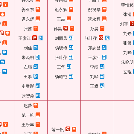
钟光珍
林向敏
于丽平
李惟铭
姜亚东
迟永辉
倪祝华
张涓
迟永辉
王喆
迟永辉
华
刘宇
张茜
孙昊
孙昊
刘铮
王彦江
刘丽凤
张叶萍
蓉
张媛
刘佳
杨晓艳
郑志昌
凤
刘晔
朱晓明
张叶萍
王彦江
朱晓明
左琨
王华
李闯
勇
左琨
王攀
杨曦艳
刘晔
史琳影
王攀
张智勇
赵蕾
范一帆
王乐丰
范一帆