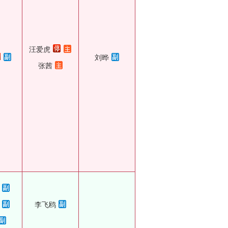
汪爱虎
刘晔
张茜
李飞鸥