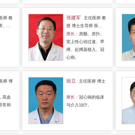
张建军
医师 教
主任医师 教
师、博
授 博士生导师 医学
博士
擅长：
房颤、房扑、
室上性心动过速、早
搏、起搏器植入、冠
心病。
徐立
医师 博
主任医师 博士
，高血
擅长：
冠心病的临床
异常和
与介入治疗。