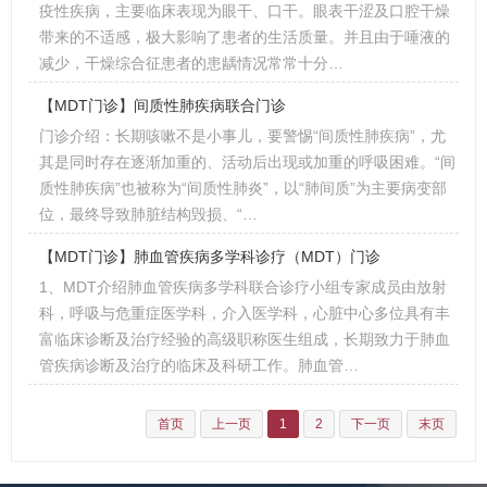
疫性疾病，主要临床表现为眼干、口干。眼表干涩及口腔干燥
带来的不适感，极大影响了患者的生活质量。并且由于唾液的
减少，干燥综合征患者的患龋情况常常十分…
【MDT门诊】间质性肺疾病联合门诊
门诊介绍：长期咳嗽不是小事儿，要警惕“间质性肺疾病”，尤
其是同时存在逐渐加重的、活动后出现或加重的呼吸困难。“间
质性肺疾病”也被称为“间质性肺炎”，以“肺间质”为主要病变部
位，最终导致肺脏结构毁损、“…
【MDT门诊】肺血管疾病多学科诊疗（MDT）门诊
1、MDT介绍肺血管疾病多学科联合诊疗小组专家成员由放射
科，呼吸与危重症医学科，介入医学科，心脏中心多位具有丰
富临床诊断及治疗经验的高级职称医生组成，长期致力于肺血
管疾病诊断及治疗的临床及科研工作。肺血管…
首页
上一页
1
2
下一页
末页