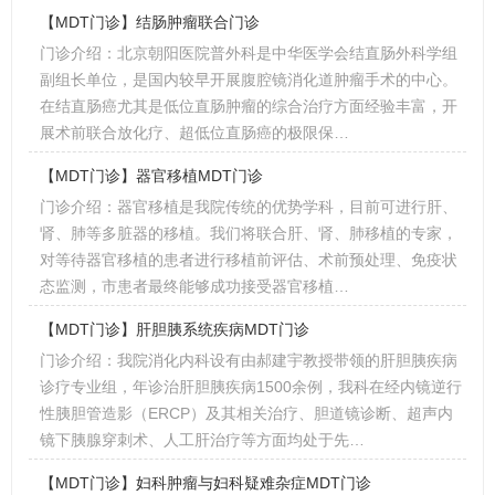
【MDT门诊】结肠肿瘤联合门诊
门诊介绍：北京朝阳医院普外科是中华医学会结直肠外科学组
副组长单位，是国内较早开展腹腔镜消化道肿瘤手术的中心。
在结直肠癌尤其是低位直肠肿瘤的综合治疗方面经验丰富，开
展术前联合放化疗、超低位直肠癌的极限保…
【MDT门诊】器官移植MDT门诊
门诊介绍：器官移植是我院传统的优势学科，目前可进行肝、
肾、肺等多脏器的移植。我们将联合肝、肾、肺移植的专家，
对等待器官移植的患者进行移植前评估、术前预处理、免疫状
态监测，市患者最终能够成功接受器官移植…
【MDT门诊】肝胆胰系统疾病MDT门诊
门诊介绍：我院消化内科设有由郝建宇教授带领的肝胆胰疾病
诊疗专业组，年诊治肝胆胰疾病1500余例，我科在经内镜逆行
性胰胆管造影（ERCP）及其相关治疗、胆道镜诊断、超声内
镜下胰腺穿刺术、人工肝治疗等方面均处于先…
【MDT门诊】妇科肿瘤与妇科疑难杂症MDT门诊