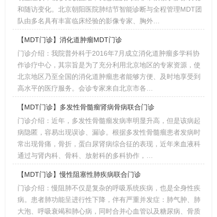
和随访变化。北京朝阳医院肺结节智能诊断与全程管理MDT团
队由多名具有丰富临床经验的影像专家、胸外…
【MDT门诊】消化道肿瘤MDT门诊
门诊介绍：我院普外科于2016年7月成立消化道肿瘤多学科协
作诊疗中心，其宗旨是为了充分利用北京地区的专家资源，使
北京地区乃至全国的消化道肿瘤患者能够方便、及时地享受到
高水平的医疗服务。会诊专家来自北京市各…
【MDT门诊】多发性骨髓瘤肾病骨病联合门诊
门诊介绍：近年，多发性骨髓瘤发病率明显升高，但是该病起
病隐匿，容易出现误诊、漏诊。根据多发性骨髓瘤患者发病时
常出现骨痛，骨折，蛋白尿肾病综合征的表现，近年来血液科
通过与肾内科、骨科、放射科的多科协作，…
【MDT门诊】慢性阻塞性肺疾病联合门诊
门诊介绍：慢阻肺不仅是复杂的呼吸系统疾病，也是全身性疾
病。患者肺功能呈进行性下降，伴有严重并发症：肺气肿、肺
大泡、呼吸衰竭和肺心病，同时合并心血管以及糖尿病、骨质