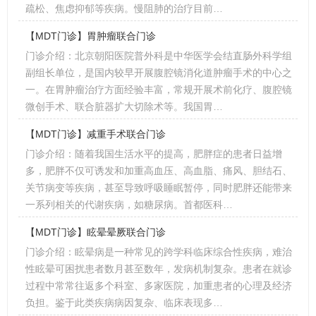
疏松、焦虑抑郁等疾病。慢阻肺的治疗目前…
【MDT门诊】胃肿瘤联合门诊
门诊介绍：北京朝阳医院普外科是中华医学会结直肠外科学组
副组长单位，是国内较早开展腹腔镜消化道肿瘤手术的中心之
一。在胃肿瘤治疗方面经验丰富，常规开展术前化疗、腹腔镜
微创手术、联合脏器扩大切除术等。我国胃…
【MDT门诊】减重手术联合门诊
门诊介绍：随着我国生活水平的提高，肥胖症的患者日益增
多，肥胖不仅可诱发和加重高血压、高血脂、痛风、胆结石、
关节病变等疾病，甚至导致呼吸睡眠暂停，同时肥胖还能带来
一系列相关的代谢疾病，如糖尿病。首都医科…
【MDT门诊】眩晕晕厥联合门诊
门诊介绍：眩晕病是一种常见的跨学科临床综合性疾病，难治
性眩晕可困扰患者数月甚至数年，发病机制复杂。患者在就诊
过程中常常往返多个科室、多家医院，加重患者的心理及经济
负担。鉴于此类疾病病因复杂、临床表现多…