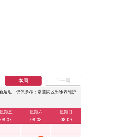
本周
下一周
新延迟，仅供参考；常营院区出诊表维护
星期五
星期六
星期日
08-07
08-08
08-09