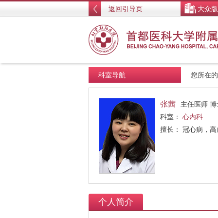
返回引导页
大众版
科室导航
您所在
张茜
主任医师 博
科室：
心内科
擅长： 冠心病，高
个人简介