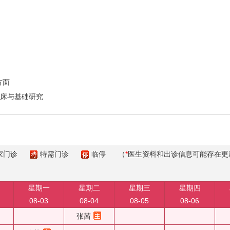
方面
临床与基础研究
家门诊
特需门诊
临停
（
*
医生资料和出诊信息可能存在更
星期一
星期二
星期三
星期四
08-03
08-04
08-05
08-06
张茜