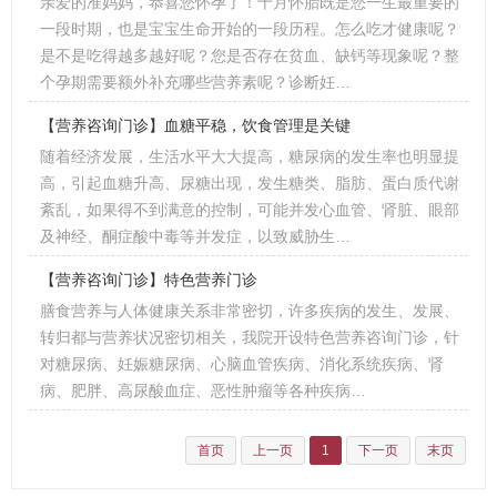
亲爱的准妈妈，恭喜您怀孕了！十月怀胎既是您一生最重要的
一段时期，也是宝宝生命开始的一段历程。怎么吃才健康呢？
是不是吃得越多越好呢？您是否存在贫血、缺钙等现象呢？整
个孕期需要额外补充哪些营养素呢？诊断妊…
【营养咨询门诊】血糖平稳，饮食管理是关键
随着经济发展，生活水平大大提高，糖尿病的发生率也明显提
高，引起血糖升高、尿糖出现，发生糖类、脂肪、蛋白质代谢
紊乱，如果得不到满意的控制，可能并发心血管、肾脏、眼部
及神经、酮症酸中毒等并发症，以致威胁生…
【营养咨询门诊】特色营养门诊
膳食营养与人体健康关系非常密切，许多疾病的发生、发展、
转归都与营养状况密切相关，我院开设特色营养咨询门诊，针
对糖尿病、妊娠糖尿病、心脑血管疾病、消化系统疾病、肾
病、肥胖、高尿酸血症、恶性肿瘤等各种疾病…
首页
上一页
1
下一页
末页