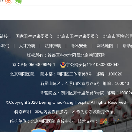
到：
情链接：
国家卫生健康委员会
北京市卫生健康委员会
北京市医院管
系我们
|
人才招聘
|
法律声明
|
隐私安全
|
网站地图
|
帮助
版权所有：首都医科大学附属北京朝阳医院
京ICP备 05048299号-1
京公网安备11010502033042
北京朝阳医院
院本部
：
朝阳区工体南路8号
邮编：100020
石景山院区
：
石景山区京原路5号
邮编：100043
常营院区
：
朝阳区东十里堡路3号院
邮编：10002
©Copyright 2020 Beijing Chao-Yang Hospital.All rights Reserved
特别声明：本站内容仅供参考，不作为诊断及医疗依据。
维护单位：北京朝阳医院 宣传中心 技术支持：