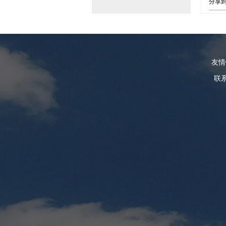
分享
友
联