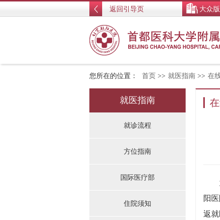
返回引导页
大众版
您所在的位置：
首页
>>
就医指南
>>
在
就医指南
在
就诊流程
方位指南
国际医疗部
为满
阳医
住院须知
返就