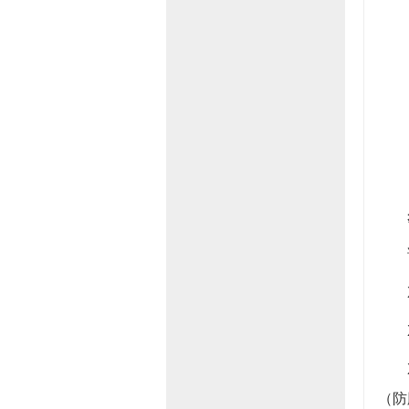
步
请在
X年
X年
X年
（防