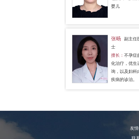
婴儿
张旸
副主任
士
擅长：
不孕症
化治疗，优生
询，以及妇科
疾病的诊治。
友
联