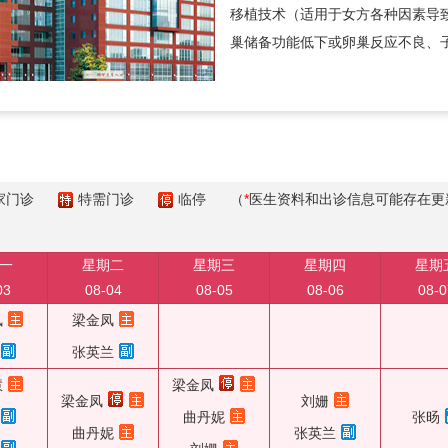
移植技术（适用于女方各种因素导
巢储备功能低下或卵巢反应不良、
家门诊
特需门诊
临停
（
*
医生资料和出诊信息可能存在更
一
星期二
星期三
星期四
星期
03
08-04
08-05
08-06
08-0
凤
梁金凤
张英兰
慧
梁金凤
梁金凤
刘姗
曲丹妮
张旸
曲丹妮
张英兰