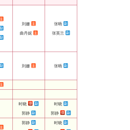
刘姗
张旸
曲丹妮
张英兰
刘姗
张旸
时晓
时晓
郭静
郭静
郭静
时晓