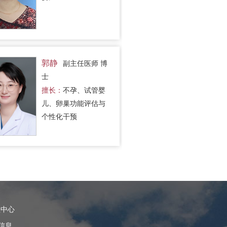
郭静
副主任医师 博
士
擅长：
不孕、试管婴
儿、卵巢功能评估与
个性化干预
理中心
信息