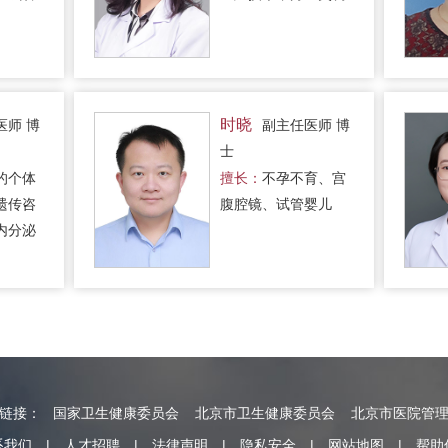
时晓
医师 博
副主任医师 博
士
的个体
擅长：
不孕不育、宫
遗传咨
腹腔镜、试管婴儿
内分泌
情链接：
国家卫生健康委员会
北京市卫生健康委员会
北京市医院管
系我们
|
人才招聘
|
法律声明
|
隐私安全
|
网站地图
|
帮助