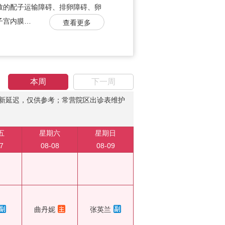
致的配子运输障碍、排卵障碍、卵
子宫内膜…
查看更多
本周
下一周
新延迟，仅供参考；常营院区出诊表维护
五
星期六
星期日
7
08-08
08-09
曲丹妮
张英兰