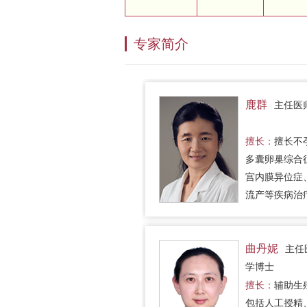
专家简介
鹿群
主任医
擅长：
擅长不
多囊卵巢综合
宫内膜异位症
流产等疾病治
其擅长人工授
外受精-胚胎
助生殖技术。
曲丹妮
主任
学博士
擅长：
辅助生
包括人工授精