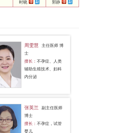
时晓
郭静
周雯慧
主任医师 博
士
擅长：
不孕症、人类
辅助生殖技术、妇科
内分泌
张英兰
副主任医师
博士
擅长：
不孕症，试管
婴儿