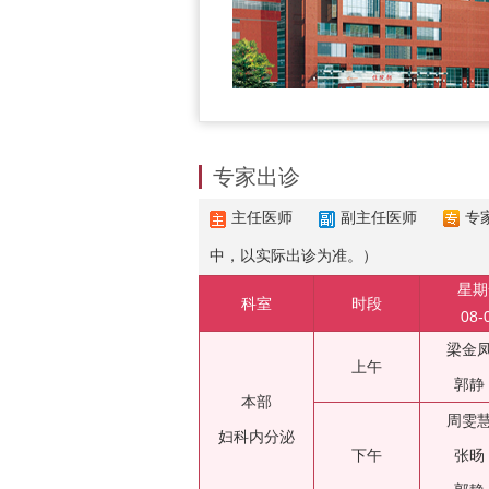
专家出诊
主任医师
副主任医师
专
中，以实际出诊为准。）
星期
科室
时段
08-
梁金
上午
郭静
本部
周雯
妇科内分泌
下午
张旸