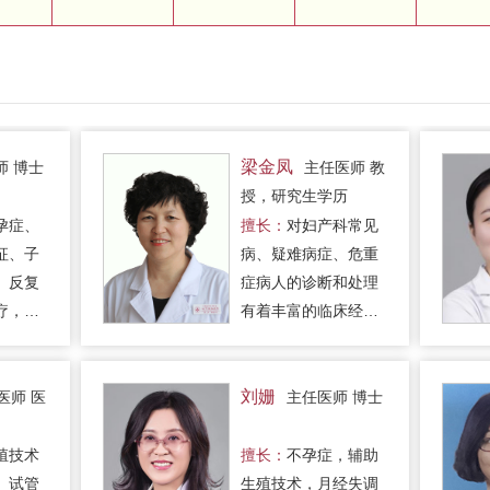
梁金凤
师 博士
主任医师 教
授，研究生学历
孕症、
擅长：
对妇产科常见
征、子
病、疑难病症、危重
、反复
症病人的诊断和处理
疗，尤
有着丰富的临床经
精、体
验。
移植等辅
刘姗
医师 医
主任医师 博士
殖技术
擅长：
不孕症，辅助
、试管
生殖技术，月经失调