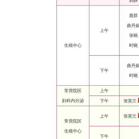
郭静
鹿群
曲丹
上午
张旸
生殖中心
时晓
曲丹
下午
时晓
常营院区
上午
妇科内分泌
下午
张英兰
上午
张英兰
常营院区
生殖中心
下午