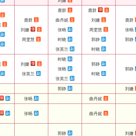
刘姗
鹿群
鹿群
鹿群
曲丹妮
刘姗
鹿群
妮
刘姗
张旸
周雯慧
张旸
周雯慧
时晓
郭静
郭静
张英兰
时晓
时晓
妮
刘姗
郭静
张旸
郭静
张英兰
时晓
张英兰
郭静
刘姗
张旸
曲丹妮
张旸
曲丹妮
郭静
刘姗