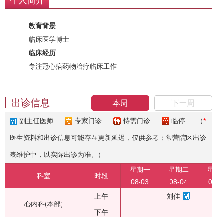
个人简介
教育背景
临床医学博士
临床经历
专注冠心病药物治疗临床工作
出诊信息
本周
下一周
副主任医师
专家门诊
特需门诊
临停
（
*
医生资料和出诊信息可能存在更新延迟，仅供参考；常营院区出诊
表维护中，以实际出诊为准。）
星期一
星期二
星
科室
时段
08-03
08-04
08
上午
刘佳
心内科(本部)
下午