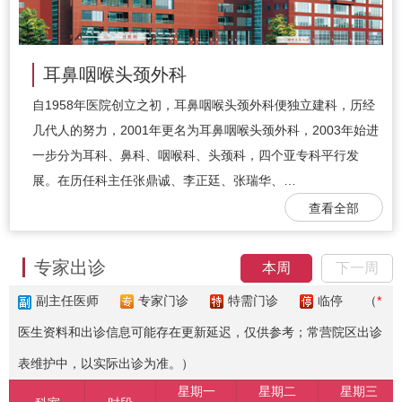
耳鼻咽喉头颈外科
自1958年医院创立之初，耳鼻咽喉头颈外科便独立建科，历经
几代人的努力，2001年更名为耳鼻咽喉头颈外科，2003年始进
一步分为耳科、鼻科、咽喉科、头颈科，四个亚专科平行发
展。在历任科主任张鼎诚、李正廷、张瑞华、…
查看全部
专家出诊
本周
下一周
副主任医师
专家门诊
特需门诊
临停
（
*
医生资料和出诊信息可能存在更新延迟，仅供参考；常营院区出诊
表维护中，以实际出诊为准。）
星期一
星期二
星期三