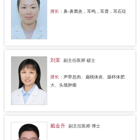
擅长：
鼻-鼻窦炎，耳鸣，耳聋，耳石症
刘茉
副主任医师 硕士
擅长：
声带息肉、扁桃体炎、腺样体肥
大、头颈肿瘤
戴金升
副主任医师 博士