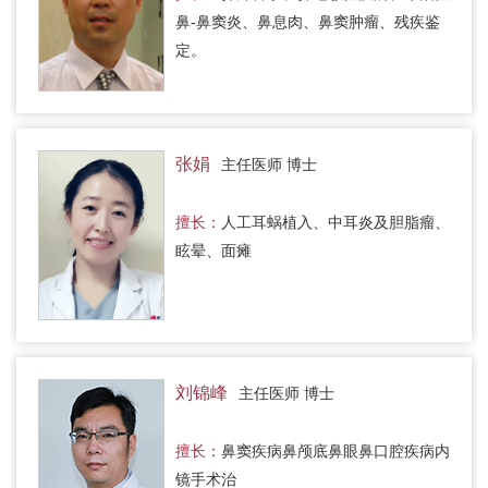
鼻-鼻窦炎、鼻息肉、鼻窦肿瘤、残疾鉴
定。
张娟
主任医师 博士
擅长：
人工耳蜗植入、中耳炎及胆脂瘤、
眩晕、面瘫
刘锦峰
主任医师 博士
擅长：
鼻窦疾病鼻颅底鼻眼鼻口腔疾病内
镜手术治