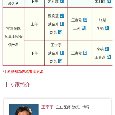
下午
朱利红
朱利红
颈外科
温晓慧
王彦君
张娟
上午
戴金升
常营院区
王洵
李杨
刘茉
耳鼻咽喉头
颈外科
王宁宇
李杨
下午
戴金升
王彦君
王春燕
刘茉
*手机端滑动表格查看更多
专家简介
王宁宇
主任医师 教授、博导