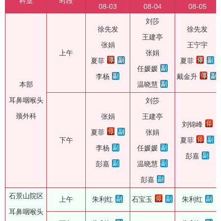
科室
时段
08-03
08-04
08-05
刘莎
徐先发
徐先发
王建亭
张娟
王宁宇
上午
张娟
夏菲
夏菲
任媛媛
李杨
戴金升
本部
温晓慧
耳鼻咽喉头
刘莎
颈外科
张娟
王建亭
刘锦峰
夏菲
张娟
下午
夏菲
李杨
任媛媛
彭嘉
彭嘉
温晓慧
彭嘉
石景山院区
上午
朱利红
石宝玉
朱利红
耳鼻咽喉头