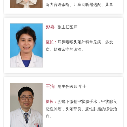
听力言语诊断、儿童助听器选配、儿童人
工耳蜗设备配置调试。擅长对儿童听力障
碍做出正确诊断和评估，能对…
彭嘉
副主任医师
擅长：
耳鼻咽喉头颈外科常见病、多发
病、疑难杂症的诊治。
王洵
副主任医师 学士
擅长：
腔镜下微创甲状腺手术，甲状腺良
恶性肿瘤，头颈部良、恶性肿瘤的综合治
疗。