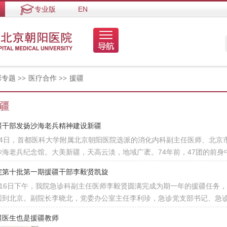
专业版
EN
彩专题
>>
医疗合作
>>
援疆
疆
疆干部发扬沙海老兵精神建设新疆
月4日，首都医科大学附属北京朝阳医院选派的消化内科副主任医师、北京
沙海老兵纪念馆。大美新疆，天高云淡，地域广袤。74年前，47团的前
院第十批第一期援疆干部李毅贤凯旋
月16日下午，我院急诊科副主任医师李毅贤圆满完成为期一年的援疆任务
回到北京。副院长李晓北，党委办公室主任李利珍，急诊党支部书记、急诊
疆医生也是援疆教师