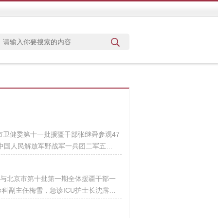
市卫健委第十一批援疆干部张继舜参观47
身中国人民解放军野战军一兵团二军五…
，与北京市第十批第一期全体援疆干部一
科副主任梅雪，急诊ICU护士长沈露…