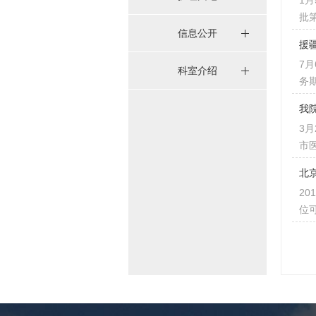
1
批
信息公开
援
7
科室介绍
务
我
3
市
北
2
位