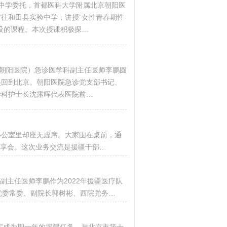
实验中学委托，首都医科大学附属北京朝阳医
往和田县实验中学，讲授“女性青春期性
设的课程。本次授课积极探…
称朝阳医院）急诊医学科副主任医师李鹏圆
起回到北京。朝阳医院急诊党支部书记、
学科护士长沈露晖代表医院前…
办公室里却座无虚席。大家围在桌前，通
分享会。这次业务交流是援疆干部…
副主任医师李鹏作为2022年援疆医疗队
党委常委、副院长郭树彬、西院党务…