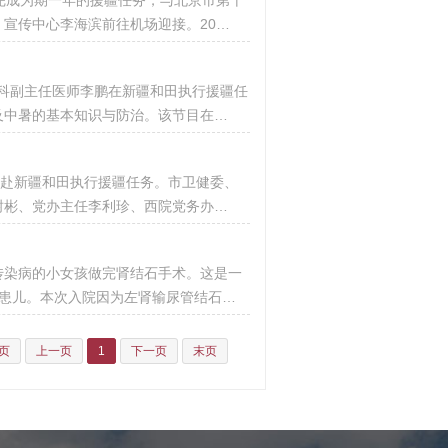
完成为期一年的援疆任务，与北京市第十
宣传中心李海滨前往机场迎接。20…
学科副主任医师李鹏在新疆和田执行援疆任
及中暑的基本知识与防治。该节目在…
，赴新疆和田执行援疆任务。市卫健委、
树彬、党办主任李利珍、西院党务办…
有传染病的小女孩做完肾结石手术。这是一
患儿。本次入院因为左肾输尿管结石…
页
上一页
1
下一页
末页