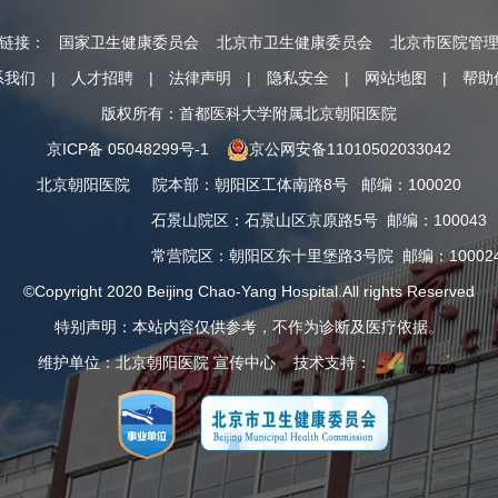
情链接：
国家卫生健康委员会
北京市卫生健康委员会
北京市医院管
系我们
|
人才招聘
|
法律声明
|
隐私安全
|
网站地图
|
帮助
版权所有：首都医科大学附属北京朝阳医院
京ICP备 05048299号-1
京公网安备11010502033042
北京朝阳医院
院本部
：
朝阳区工体南路8号
邮编：100020
石景山院区
：
石景山区京原路5号
邮编：100043
常营院区
：
朝阳区东十里堡路3号院
邮编：10002
©Copyright 2020 Beijing Chao-Yang Hospital.All rights Reserved
特别声明：本站内容仅供参考，不作为诊断及医疗依据。
维护单位：北京朝阳医院 宣传中心 技术支持：