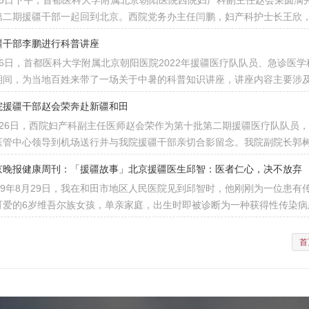
月5日下午，首都医科大学附属北京朝阳医院西院妇产科副主任赵会荣圆满
第二期援疆干部一起回到北京。西院党务办主任闫鹏，妇产科护士长王欣，
疆干部李鹏进行科普讲座
月6日，首都医科大学附属北京朝阳医院2022年援疆医疗队队员、急诊医
期间，为当地百姓来带了一场关于中暑的科普知识讲座，讲座内容主要涉
院援疆干部赵会荣奔赴新疆和田
月26日，西院妇产科副主任医师赵会荣作为第十批第二期援疆医疗队队员
医管中心领导到机场送行并与我院援疆干部亲切合影留念。我院副院长郭
京晚报健康周刊：「援疆故事」北京援疆医生邱智：医者仁心，决不放弃
019年8月29日，我在和田市地区人民医院见到邱智时，他刚刚为一位患
可爱的6岁维吾尔族女孩，单亲家庭，出生时即被诊断为一种获得性传染病
首