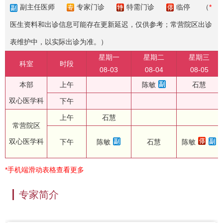
副主任医师
专家门诊
特需门诊
临停
（
*
医生资料和出诊信息可能存在更新延迟，仅供参考；常营院区出诊
表维护中，以实际出诊为准。）
星期一
星期二
星期三
科室
时段
08-03
08-04
08-05
本部
上午
陈敏
石慧
双心医学科
下午
上午
石慧
常营院区
双心医学科
下午
陈敏
石慧
陈敏
*手机端滑动表格查看更多
专家简介