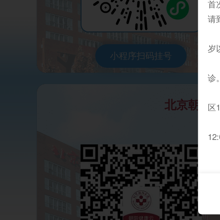
首
请
4
岁
小程序扫码挂号
5
诊
6
北京朝阳
区1
7
12
8
①
主
②
【