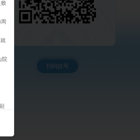
失败
4周
诊就
山院
扫码挂号
副
医