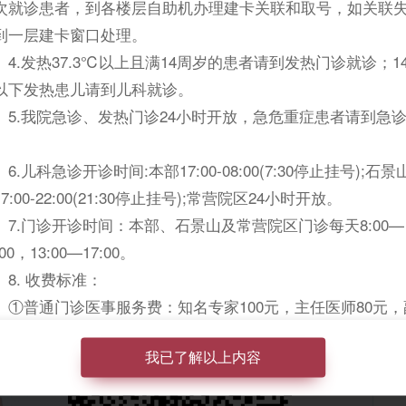
次就诊患者，到各楼层自助机办理建卡关联和取号，如关联
到一层建卡窗口处理。
.发热37.3℃以上且满14周岁的患者请到发热门诊就诊；1
以下发热患儿请到儿科就诊。
App扫码挂号
.我院急诊、发热门诊24小时开放，急危重症患者请到急
。
.儿科急诊开诊时间:本部17:00-08:00(7:30停止挂号);石景
医院互联网医院
7:00-22:00(21:30停止挂号);常营院区24小时开放。
.门诊开诊时间：本部、石景山及常营院区门诊每天8:00—
:00，13:00—17:00。
. 收费标准：
普通门诊医事服务费：知名专家100元，主任医师80元，
任医师60元，普通门诊50元。
国际医疗部：挂号、治疗及检查费用均为自费。
我已了解以上内容
预约】每日早7:00开始放第14天号源。可通过“北京朝阳