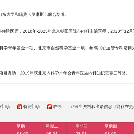
东大学和瑞典卡罗琳斯卡联合培养。
科住院医师，2018年-2023年北京朝阳医院心内科主治医师，2023年1
学青年基金一项、北京市自然科学基金一项，参编《心血管专科培训大查
目资助；2019年获北京内科学术年会青年医生内科知识竞赛三等奖。
家门诊
特需门诊
临停
（
*
医生资料和出诊信息可能存在更
星期一
星期二
星期三
星期四
08-03
08-04
08-05
08-06