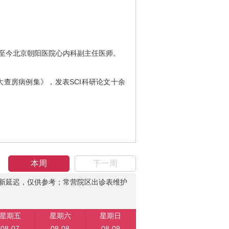
2月至今北京朝阳医院心内科副主任医师。
房病例集》，发表SCI科研论文十余
本周
下一周
新延迟，仅供参考；常营院区出诊表维护
星期五
星期六
星期日
08-07
08-08
08-09