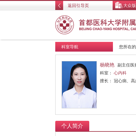
返回引导页
大众版
科室导航
您所在
杨晓艳
副主任医
科室：
心内科
擅长： 冠心病、
个人简介