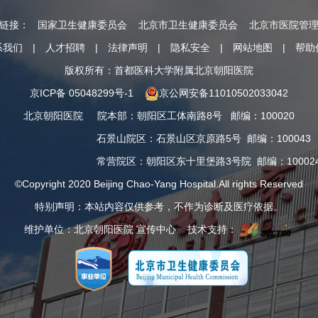
情链接：
国家卫生健康委员会
北京市卫生健康委员会
北京市医院管
系我们
|
人才招聘
|
法律声明
|
隐私安全
|
网站地图
|
帮助
版权所有：首都医科大学附属北京朝阳医院
京ICP备 05048299号-1
京公网安备11010502033042
北京朝阳医院
院本部
：
朝阳区工体南路8号
邮编：100020
石景山院区
：
石景山区京原路5号
邮编：100043
常营院区
：
朝阳区东十里堡路3号院
邮编：10002
©Copyright 2020 Beijing Chao-Yang Hospital.All rights Reserved
特别声明：本站内容仅供参考，不作为诊断及医疗依据。
维护单位：北京朝阳医院 宣传中心 技术支持：