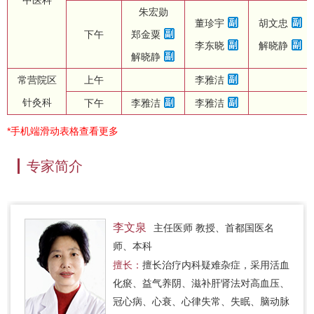
朱宏勋
董珍宇
胡文忠
下午
郑金粟
李东晓
解晓静
解晓静
常营院区
上午
李雅洁
针灸科
下午
李雅洁
李雅洁
*手机端滑动表格查看更多
专家简介
李文泉
主任医师 教授、首都国医名
师、本科
擅长：
擅长治疗内科疑难杂症，采用活血
化瘀、益气养阴、滋补肝肾法对高血压、
冠心病、心衰、心律失常、失眠、脑动脉