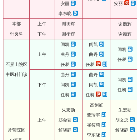
安丽
安丽
李东晓
本部
上午
谢衡辉
谢衡辉
针灸科
下午
谢衡辉
谢衡辉
闫凯
闫凯
闫凯
上午
曲丹
曲丹
任昶
石景山院区
任昶
任昶
中医科门诊
曲丹
曲丹
闫凯
下午
闫凯
闫凯
任昶
任昶
任昶
高剑虹
朱宏勋
朱宏勋
董珍宇
上午
郑金粟
胡文忠
崔筱莉
常营院区
解晓静
解晓静
李东晓
中医科