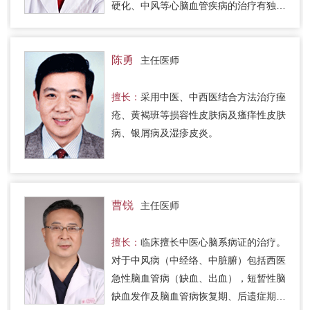
硬化、中风等心脑血管疾病的治疗有独到
之处；临床对气管炎、哮喘、胃炎、肝
炎，肝硬化、糖尿病的治疗和肿…
陈勇
主任医师
擅长：
采用中医、中西医结合方法治疗痤
疮、黄褐班等损容性皮肤病及瘙痒性皮肤
病、银屑病及湿疹皮炎。
曹锐
主任医师
擅长：
临床擅长中医心脑系病证的治疗。
对于中风病（中经络、中脏腑）包括西医
急性脑血管病（缺血、出血），短暂性脑
缺血发作及脑血管病恢复期、后遗症期的