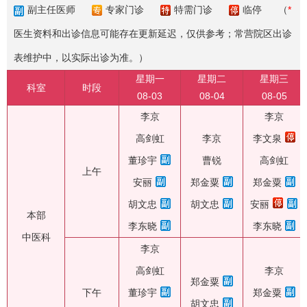
副主任医师
专家门诊
特需门诊
临停
（
*
医生资料和出诊信息可能存在更新延迟，仅供参考；常营院区出诊
表维护中，以实际出诊为准。）
星期一
星期二
星期三
科室
时段
08-03
08-04
08-05
李京
李京
高剑虹
李京
李文泉
董珍宇
曹锐
高剑虹
上午
安丽
郑金粟
郑金粟
胡文忠
胡文忠
安丽
本部
李东晓
李东晓
中医科
李京
高剑虹
李京
郑金粟
下午
董珍宇
郑金粟
胡文忠