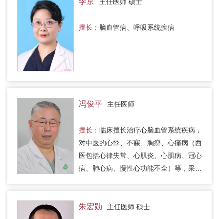
李京
主任医师 硕士
擅长：
脑血管病、呼吸系统疾病
冯俊平
主任医师
擅长：
临床擅长治疗心脑血管系统疾病，
对中医的心悸、不寐、胸痹、心痛病（西
医包括心律失常、心肌炎、心肌病、冠心
病、肺心病、慢性心功能不全）等，采用
养心益气、补血安神、宣痹通阳、化痰消
淤等法辨证论治，取得良好的…
朱宏勋
主任医师 硕士