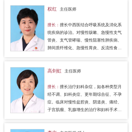
调升降之机，于补中祛邪。尤…
权红
主任医师
擅长：
擅长中西医结合呼吸系统及消化系
统疾病的诊治。对慢性咳嗽、急慢性支气
管炎、支气管哮喘、慢性阻塞性肺疾病、
肺间质纤维化、急慢性胃炎、反流性食管
炎、便秘、肿瘤等的治疗积累了丰富的临
床经验。
高剑虹
主任医师
擅长：
擅长治疗妇科杂症，如各种类型月
经不调、妇科炎症、更年期综合征、不孕
症。临床对慢性盆腔炎、阴道炎、痛经、
子宫肌瘤、乳腺增生的治疗和妇科手术及
妇科肿瘤的恢复调理均有较好的疗效。