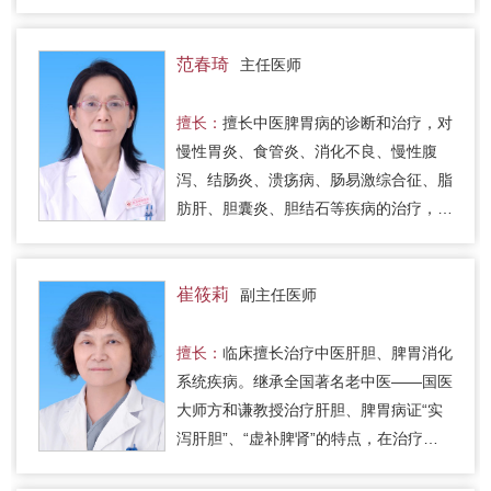
中医综合治疗，采用化痰清热、泻热通
腑、化瘀醒脑等辨证论治。对于…
范春琦
主任医师
擅长：
擅长中医脾胃病的诊断和治疗，对
慢性胃炎、食管炎、消化不良、慢性腹
泻、结肠炎、溃疡病、肠易激综合征、脂
肪肝、胆囊炎、胆结石等疾病的治疗，有
较丰富的临床经验。
崔筱莉
副主任医师
擅长：
临床擅长治疗中医肝胆、脾胃消化
系统疾病。继承全国著名老中医——国医
大师方和谦教授治疗肝胆、脾胃病证“实
泻肝胆”、“虚补脾肾”的特点，在治疗消
化系统疾中立足于脾胃，重视滋培固元，