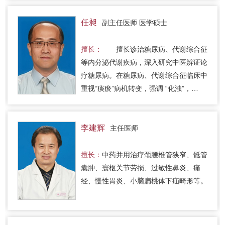
任昶
副主任医师 医学硕士
擅长：
擅长诊治糖尿病、代谢综合征
等内分泌代谢疾病，深入研究中医辨证论
疗糖尿病。在糖尿病、代谢综合征临床中
重视“痰瘀”病机转变，强调 “化浊”，
以“清痰湿化瘀浊” 法组方，疗效确切;在
中医药治疗心脑血管、消化…
李建辉
主任医师
擅长：
中药并用治疗颈腰椎管狭窄、骶管
囊肿、寰枢关节劳损、过敏性鼻炎、痛
经、慢性胃炎、小脑扁桃体下疝畸形等。