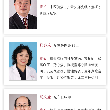
擅长：
中医脑病，头晕头痛失眠；痹证；
新冠后症状
邢兆宏
副主任医师 硕士
擅长：
擅长治疗内科多发病、常见病，如
高血压、冠心病、脑梗塞等心脑血管疾
病，以及气管炎、慢性胃炎，更年期综合
症、失眠、月经不调等，尤其擅长运用益
气养阴、滋补肝肾加以活血化瘀疗法治疗
糖尿病及合并症、并发症；临床…
胡文忠
副主任医师
擅长：
擅长运用中西医结合的方法诊治脑