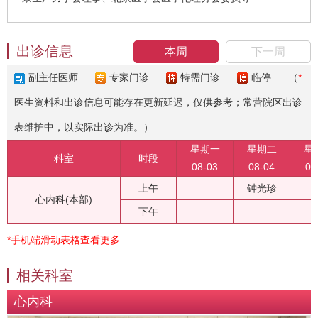
出诊信息
本周
下一周
副主任医师
专家门诊
特需门诊
临停
（
*
医生资料和出诊信息可能存在更新延迟，仅供参考；常营院区出诊
表维护中，以实际出诊为准。）
星期一
星期二
星
科室
时段
08-03
08-04
08
上午
钟光珍
心内科(本部)
下午
*手机端滑动表格查看更多
相关科室
心内科