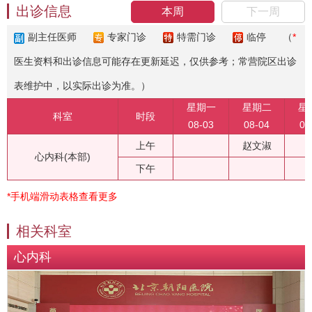
出诊信息
本周
下一周
副主任医师
专家门诊
特需门诊
临停
（
*
医生资料和出诊信息可能存在更新延迟，仅供参考；常营院区出诊
表维护中，以实际出诊为准。）
星期一
星期二
星
科室
时段
08-03
08-04
08
上午
赵文淑
心内科(本部)
下午
*手机端滑动表格查看更多
相关科室
心内科