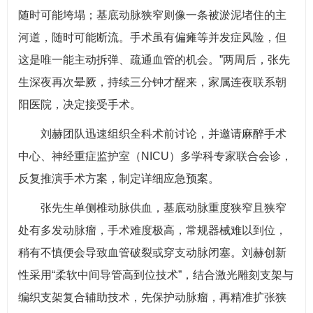
随时可能垮塌；基底动脉狭窄则像一条被淤泥堵住的主
河道，随时可能断流。手术虽有偏瘫等并发症风险，但
这是唯一能主动拆弹、疏通血管的机会。”两周后，张先
生深夜再次晕厥，持续三分钟才醒来，家属连夜联系朝
阳医院，决定接受手术。
刘赫团队迅速组织全科术前讨论，并邀请麻醉手术
中心、神经重症监护室（NICU）多学科专家联合会诊，
反复推演手术方案，制定详细应急预案。
张先生单侧椎动脉供血，基底动脉重度狭窄且狭窄
处有多发动脉瘤，手术难度极高，常规器械难以到位，
稍有不慎便会导致血管破裂或穿支动脉闭塞。刘赫创新
性采用“柔软中间导管高到位技术”，结合激光雕刻支架与
编织支架复合辅助技术，先保护动脉瘤，再精准扩张狭