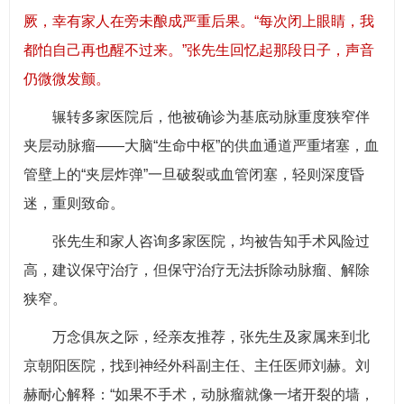
厥，幸有家人在旁未酿成严重后果。“每次闭上眼睛，我
都怕自己再也醒不过来。”张先生回忆起那段日子，声音
仍微微发颤。
辗转多家医院后，他被确诊为基底动脉重度狭窄伴
夹层动脉瘤——大脑“生命中枢”的供血通道严重堵塞，血
管壁上的“夹层炸弹”一旦破裂或血管闭塞，轻则深度昏
迷，重则致命。
张先生和家人咨询多家医院，均被告知手术风险过
高，建议保守治疗，但保守治疗无法拆除动脉瘤、解除
狭窄。
万念俱灰之际，经亲友推荐，张先生及家属来到北
京朝阳医院，找到神经外科副主任、主任医师刘赫。刘
赫耐心解释：“如果不手术，动脉瘤就像一堵开裂的墙，