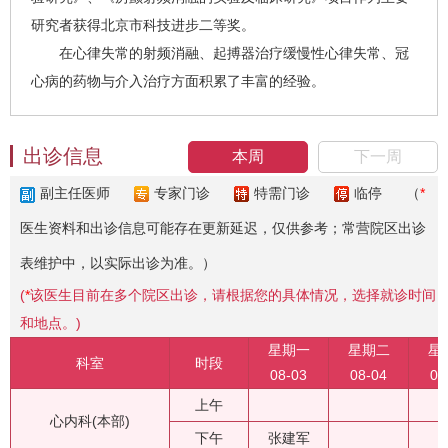
研究者获得北京市科技进步二等奖。
在心律失常的射频消融、起搏器治疗缓慢性心律失常、冠
心病的药物与介入治疗方面积累了丰富的经验。
出诊信息
本周
下一周
副主任医师
专家门诊
特需门诊
临停
（
*
医生资料和出诊信息可能存在更新延迟，仅供参考；常营院区出诊
表维护中，以实际出诊为准。）
(
*
该医生目前在多个院区出诊，请根据您的具体情况，选择就诊时间
和地点。)
星期一
星期二
星
科室
时段
08-03
08-04
08
上午
心内科(本部)
下午
张建军