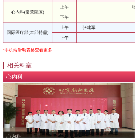
上午
张
心内科(常营院区)
下午
上午
张建军
国际医疗部(本部特需)
下午
*手机端滑动表格查看更多
相关科室
心内科
心内科