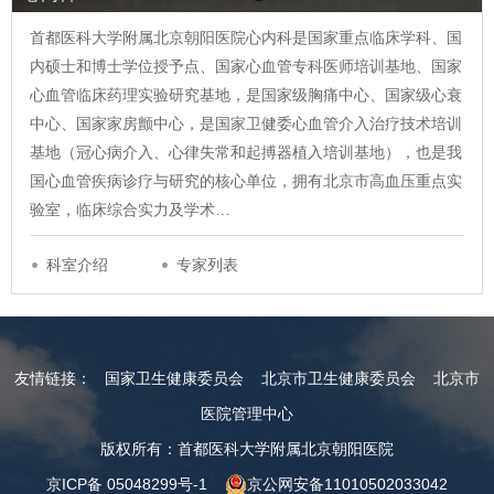
首都医科大学附属北京朝阳医院心内科是国家重点临床学科、国
内硕士和博士学位授予点、国家心血管专科医师培训基地、国家
心血管临床药理实验研究基地，是国家级胸痛中心、国家级心衰
中心、国家家房颤中心，是国家卫健委心血管介入治疗技术培训
基地（冠心病介入、心律失常和起搏器植入培训基地），也是我
国心血管疾病诊疗与研究的核心单位，拥有北京市高血压重点实
验室，临床综合实力及学术…
科室介绍
专家列表
友情链接：
国家卫生健康委员会
北京市卫生健康委员会
北京市
医院管理中心
版权所有：首都医科大学附属北京朝阳医院
京ICP备 05048299号-1
京公网安备11010502033042