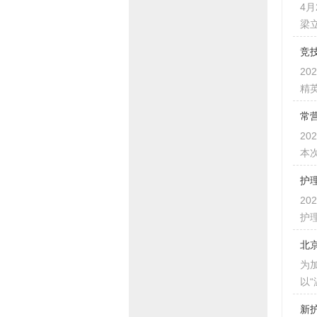
4
梁
竞
2
精
常
2
本
护
2
护
北
为
以
新