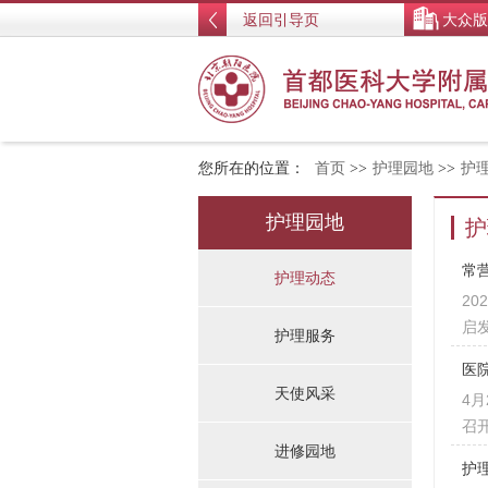
返回引导页
大众版
您所在的位置：
首页
>>
护理园地
>>
护
护理园地
护
常
护理动态
2
启
护理服务
医
天使风采
4
召
进修园地
护