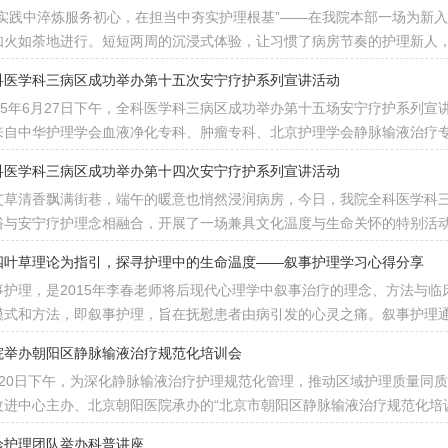
在实践中淬炼服务初心，在担当中夯实护理根基”——在我院本部一场为新
如火如荼地进行。短短两周的沉浸式体验，让习惯了病房节奏的护理新人
科医学科三病区成功举办第十五次安宁疗护系列宣讲活动
025年6月27日下午，全科医学科三病区成功举办第十五场安宁疗护系列
来自中华护理学会血液净化专科、肿瘤专科、北京护理学会静脉输液治疗专
科医学科三病区成功举办第十四次安宁疗护系列宣讲活动
艾草清香飘满街巷，端午的暖意也悄然浸润病房，今日，我院全科医学科三
俗与安宁疗护理念相融合，开展了一场兼具文化温度与生命关怀的特别活动。
四叶草理论为指引，探寻护理中的生命温度——叙事护理学习心得分享
事护理，是2015年李春老师将后现代心理学中叙事治疗的理念、方法与
模式和方法，即叙事护理，旨在抚慰患者由病引发的心灵之痛。叙事护理
院举办朝阳区静脉输液治疗规范化培训会
月20日下午，为深化静脉输液治疗护理规范化管理，推动区域护理质量同
改进中心主办、北京朝阳医院承办的“北京市朝阳区静脉输液治疗规范化培
诊护理团队举办科普讲座