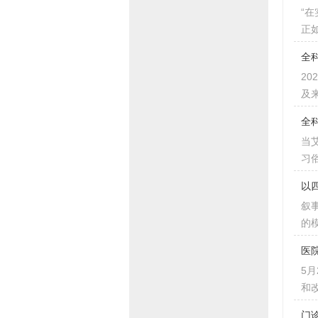
“
正
全
2
及
全
当
习
以
叙
的
医
5
和
门