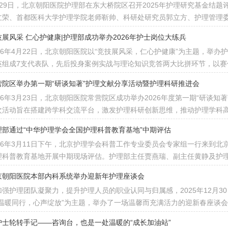
月29日，北京朝阳医院护理部在东大桥院区召开2025年护理研究基金结
立荣、首都医科大学护理学院老师靳帅、科研处研究员郭立方、护理管理
技展风采 仁心护健康|护理部成功举办2026年护士岗位大练兵
026年4月22日，北京朝阳医院以“竞技展风采，仁心护健康”为主题，举
英组成7支代表队，先后投身案例实战与理论知识竞答两大比拼环节，以赛
营院区举办第一期“研谈知著”护理文献分享活动暨护理科研推进会
026年3月23日，北京朝阳医院常营院区成功举办2026年度第一期“研谈
次活动旨在搭建跨学科交流平台，激发护理科研创新思维，推动护理学科
理部通过“中华护理学会全国护理科普教育基地”中期评估
026年3月11日下午，北京护理学会科普工作专业委员会专家组一行来到
理科普教育基地开展中期现场评估。护理部主任贾燕瑞、副主任黄静及护
京朝阳医院本部内科系统举办迎新年护理座谈会
加强护理团队凝聚力，提升护理人员的职业认同与归属感，2025年12月3
“温暖同行，心声绽放”为主题，举办了一场温馨而充满活力的迎新春座谈
护士轮转手记——咨询台，也是一处温暖的“成长加油站”