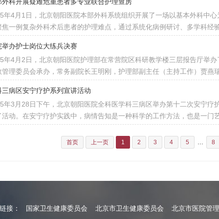
部外科开展疑难危重患者多专业联合护理查房
025年4月1日，北京朝阳医院本部外科系统组织开展了一场以基本外科中
聚焦一例复杂外科术后患者的护理难点，通过系统化病例研讨、多学科经
院举办护士岗位大练兵决赛
025年4月2日，北京朝阳医院护理部在常营院区科研教学楼三层报告厅举
教管理委员会承办，常务副院长王明刚，护理部副主任（主持工作）贾燕
科三病区安宁疗护系列宣讲活动
025年3月28日下午，北京朝阳医院全科医学科三病区举办第十二次安宁疗
了活动。在安宁疗护实践中，病情告知是一种科学的工作方法，也是一门
...
首页
上一页
1
2
3
4
5
8
情链接：
国家卫生健康委员会
北京市卫生健康委员会
北京市医院管