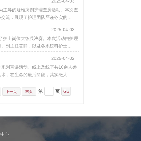
2025-04-03
心为主导的疑难病例护理查房活动。本次查
验交流，展现了护理团队严谨务实的…
2025-04-03
办了护士岗位大练兵决赛。本次活动由护理
瑞、副主任黄静，以及各系统科护士…
2025-04-02
护系列宣讲活动。线上及线下共10余人参
艺术，在生命的最后阶段，其实绝大…
第
页
下一页
末页
理中心