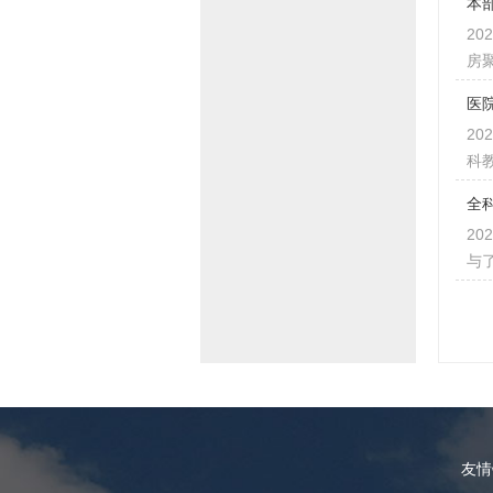
本
2
房
医
2
科
全
2
与
友