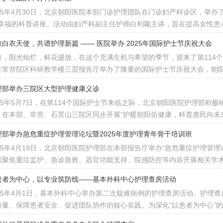
025年4月30日，北京朝阳医院本部门诊护理团队在门诊妇产科诊区，举办
”幸福的科普讲座。活动由妇产科副主任护师白利颖主讲，旨在提高女性患
敬白衣天使，共谱护理新篇 —— 医院举办 2025年国际护士节庆祝大会
月，阳光灿烂，鲜花盛放，在这个充满生机与希望的季节，迎来了第114个
在常营院区科研教学楼三层报告厅举办了隆重的国际护士节庆祝大会，朝
理部举办三院区大型护理健康义诊
025年5月7日，在第114个国际护士节来临之际，北京朝阳医院护理部积极
，在本部、常营、石景山三院区同步开展“护暖朝阳佑健康，科普惠民向未
理部举办急危重症护理管理论坛暨2025年度护理青年骨干培训班
025年4月19日，北京朝阳医院护理部在本部报告厅举办“急危重症护理管理
训聚焦重症监护、急诊急救、器官功能支持、院感防控等内容开展相关学
患者为中心，以专业筑防线——基本外科中心护理查房活动
025年4月1日，基本外科中心举办第二次疑难病例的护理查房活动。护理
质量、保障患者安全、促进团队协作的核心实践。为深化“以患者为中心”