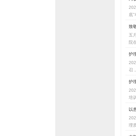
2
底
致
五
院
护
2
召
护
2
培
以
2
理