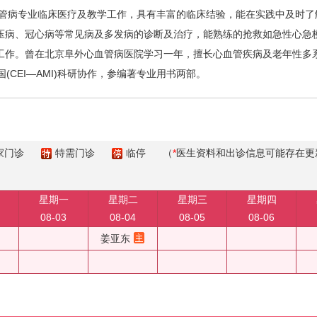
管病专业临床医疗及教学工作，具有丰富的临床结验，能在实践中及时了
压病、冠心病等常见病及多发病的诊断及治疗，能熟练的抢救如急性心急
工作。曾在北京阜外心血管病医院学习一年，擅长心血管疾病及老年性多
(CEI—AMI)科研协作，参编著专业用书两部。
家门诊
特需门诊
临停
（
*
医生资料和出诊信息可能存在更
星期一
星期二
星期三
星期四
08-03
08-04
08-05
08-06
姜亚东