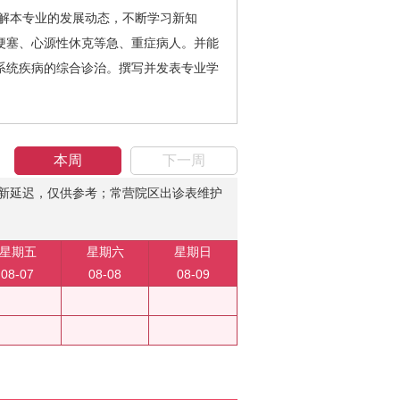
解本专业的发展动态，不断学习新知
梗塞、心源性休克等急、重症病人。并能
系统疾病的综合诊治。撰写并发表专业学
本周
下一周
新延迟，仅供参考；常营院区出诊表维护
星期五
星期六
星期日
08-07
08-08
08-09