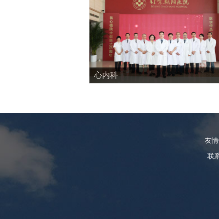
心内科
友
联