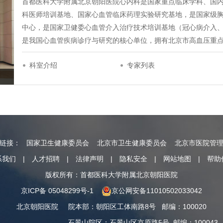
首都医科大学附属北京朝阳医院心内科是国家重点临床学科、国
科医师培训基地、国家心血管临床药理实验研究基地，是国家级
中心，是国家卫健委心血管介入治疗技术培训基地（冠心病介入
是我国心血管疾病诊疗与研究的核心单位，拥有北京市高血压重
科室介绍
专家列表
情链接：
国家卫生健康委员会
北京市卫生健康委员会
北京市医院管
系我们
|
人才招聘
|
法律声明
|
隐私安全
|
网站地图
|
帮助
版权所有：首都医科大学附属北京朝阳医院
京ICP备 05048299号-1
京公网安备11010502033042
北京朝阳医院
院本部
：
朝阳区工体南路8号
邮编：100020
石景山院区
：
石景山区京原路5号
邮编：100043