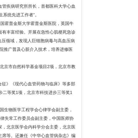
管疾病研究所所长，首都医科大学心血
卫生系统先进工作者”。
美国霍普金斯大学霍普金斯医院，英国牛
面有丰富经验。开展在急性心肌梗死急诊
高血压领域，发现人巨细胞病毒与高血压病
多家医院推广普及心脏介入技术，培养进修医
，北京市自然科学基金项目2项，北京市教
综合征》《现代心血管药物与临床》等多部
步二等奖1项，北京市科技进步三等奖1
，中国生物医学工程学会心律学会副主委，
心律失常工作委员会副主委，中国医师协
家，北京医学会内科学分会主委，北京医
主席等。还兼任《中华心血管病杂志》编