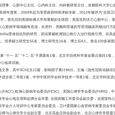
理事、心脏中心主任、心内科主任、内科教研室主任，首都医科大学心血
医师年度奖，2004年起为享受政府特殊津贴专家，2012年被评为“全国
学留学，曾先后到美国哈佛大学布莱根妇女医院，美国克利夫兰心脏中心，
入心脏病学领域颇有造诣，在房扑、房颤和室速的导管消融及药物治疗方
Ib/IIIa受体拮抗剂的研究，其结果被欧洲冠心病介入治疗指南引用。在
n杂志上。培养硕士研究生55名，博士研究生16名，博士后4人。曾去100
“十一·五” “十二·五”子课题各1项，北京市自然科学基金重点项目1项
中心临床试验。
文章，其中SCI论文12篇，影响因子累计86分。主编《急性冠状动脉
学进步奖二等奖1项，中华中医药学会科学技术一等奖1项，北京市科技进
CC),欧洲心脏病学会委员(FESC)，美国心律学学会委员(FHRS)
医学会心电生理和起搏分会常委, 全国房颤工作委员会副主委，全国室性
医学会介入培训中心专家委员会委员，卫计委国家心血管病专家委员会专
起搏与心律失常分会副主委，北京高血压协会副会长，北京心律失常联盟