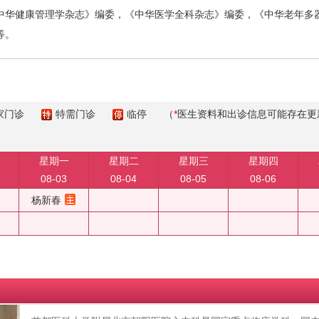
中华健康管理学杂志》编委，《中华医学全科杂志》编委，《中华老年多
等。
家门诊
特需门诊
临停
（
*
医生资料和出诊信息可能存在更
星期一
星期二
星期三
星期四
08-03
08-04
08-05
08-06
杨新春