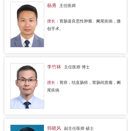
杨勇
主任医师
擅长：
胃肠道良恶性肿瘤、阑尾疾病，微
创手术。
李竹林
主任医师 博士
擅长：
胃癌，结直肠癌，胃肠间质瘤，阑
尾疾病
韩晓风
副主任医师 硕士