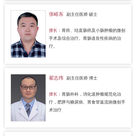
张峪东
副主任医师 硕士
擅长：
胃癌、结直肠癌及小肠肿瘤的微创
手术及综合治疗。胃肠道良性疾病的治
疗。
翟志伟
副主任医师 博士
擅长：
胃肠外科，消化道肿瘤规范化治
疗，肥胖与糖尿病、胃食管返流病微创手
术治疗