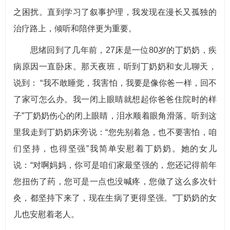
之困扰。直到学习了叙事护理，我发现在漫长又孤独的
治疗路上，倾听和陪伴更为重要。
思绪回到了几年前，27床是一位80岁的丁奶奶，疾
病原因一直卧床。那天夜班，听到丁奶奶和女儿聊天，
说到： “我不敢睡觉，我害怕，我要是像你爸一样，回不
了家可怎么办。我一闭上眼睛就想起你爸爸住院时的样
子”丁奶奶伤心的闭上眼睛，泪水顺着眼角滑落。听到这
里我走到丁奶奶床旁说：“您先别着急，也不要害怕，咱
们坚持，也得坚强”我简单安慰着丁奶奶。她的女儿
说：“对啊妈妈，你可是咱们家最坚强的，您还记得前年
您扭伤了药，您可是一点也没喊疼，您做了这么多次针
灸，都坚持下来了，现在生病了更得坚强。”丁奶奶的女
儿也安慰着老人。