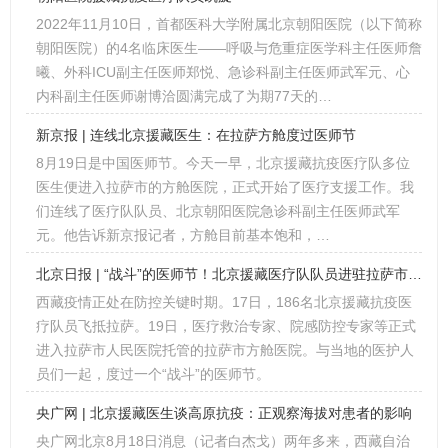
2022年11月10日，首都医科大学附属北京朝阳医院（以下简称
朝阳医院）的4名临床医生——呼吸与危重症医学科主任医师詹
曦、外科ICU副主任医师郑悦、急诊科副主任医师武军元、心
内科副主任医师谢博洽圆满完成了为期77天的…
新京报 | 连线北京援藏医生：在拉萨方舱度过医师节
8月19日是中国医师节。今天一早，北京援藏抗疫医疗队多位
医生便进入拉萨市的方舱医院，正式开始了医疗支援工作。我
们连线了医疗队队员、北京朝阳医院急诊科副主任医师武军
元。他告诉新京报记者，方舱目前基本饱和，…
北京日报 | “战斗”的医师节！北京援藏医疗队队员进驻拉萨市方舱医院
西藏疫情正处在防控关键时期。17日，186名北京援藏抗疫医
疗队员飞抵拉萨。19日，医疗救治专家、院感防控专家等正式
进入拉萨市人民医院托管的拉萨市方舱医院。与当地的医护人
员们一起，度过一个“战斗”的医师节。
央广网 | 北京援藏医生谈高原抗疫：正观察海拔对患者的影响
央广网北京8月18日消息（记者白杰戈）两年多来，西藏自治