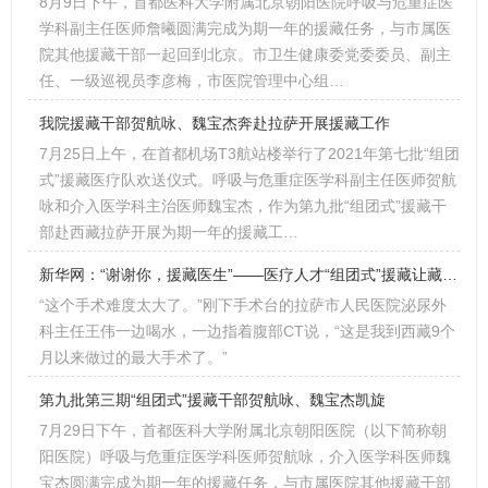
8月9日下午，首都医科大学附属北京朝阳医院呼吸与危重症医
学科副主任医师詹曦圆满完成为期一年的援藏任务，与市属医
院其他援藏干部一起回到北京。市卫生健康委党委委员、副主
任、一级巡视员李彦梅，市医院管理中心组…
我院援藏干部贺航咏、魏宝杰奔赴拉萨开展援藏工作
7月25日上午，在首都机场T3航站楼举行了2021年第七批“组团
式”援藏医疗队欢送仪式。呼吸与危重症医学科副主任医师贺航
咏和介入医学科主治医师魏宝杰，作为第九批“组团式”援藏干
部赴西藏拉萨开展为期一年的援藏工…
新华网：“谢谢你，援藏医生”——医疗人才“组团式”援藏让藏北牧区女孩重获新生
“这个手术难度太大了。”刚下手术台的拉萨市人民医院泌尿外
科主任王伟一边喝水，一边指着腹部CT说，“这是我到西藏9个
月以来做过的最大手术了。”
第九批第三期“组团式”援藏干部贺航咏、魏宝杰​凯旋
7月29日下午，首都医科大学附属北京朝阳医院（以下简称朝
阳医院）呼吸与危重症医学科医师贺航咏，介入医学科医师魏
宝杰圆满完成为期一年的援藏任务，与市属医院其他援藏干部