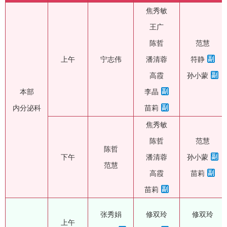
焦秀敏
王广
陈哲
范慧
上午
宁志伟
潘清蓉
符静
高霞
孙小蒙
本部
李晶
内分泌科
苗莉
焦秀敏
陈哲
范慧
陈哲
下午
潘清蓉
孙小蒙
范慧
高霞
苗莉
苗莉
张秀娟
修双玲
修双玲
上午