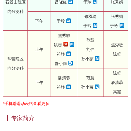
石景山院区
吕晓红
于玲
张秀娟
内分泌科
修双玲
张秀娟
下午
于玲
于玲
于玲
焦秀敏
范慧
姚志
焦秀敏
上午
刘佳
符静
陈哲
常营院区
孙小蒙
舒小雨
内分泌科
陈哲
潘清蓉
范慧
下午
潘清蓉
符静
孙小蒙
高霞
*手机端滑动表格查看更多
专家简介