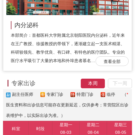
内分泌科
本部简介：首都医科大学附属北京朝阳医院内分泌科，近年来
在王广教授、徐援教授的带领下，逐渐建立起一支医术精湛、
科研较领先、教学优良、有口碑、有特色的医疗团队。专业的
医疗水平吸引了大量的本地和外埠患者慕名…
查看全部
专家出诊
本周
下一周
副主任医师
专家门诊
特需门诊
临停
（
*
医生资料和出诊信息可能存在更新延迟，仅供参考；常营院区出诊
表维护中，以实际出诊为准。）
星期一
星期二
星期三
科室
时段
08-03
08-04
08-05