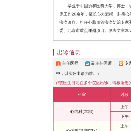
毕业于中国协和医科大学，博士，心
床工作20余年，擅长心力衰竭、肿瘤
疾病诊疗。担任心脑血管疾病防治专家
委、北京市重点课题项目。发表文章20
出诊信息
主任医师
副主任医师
专
中，以实际出诊为准。）
(
*
该医生目前在多个院区出诊，请根据您
科室
时段
上午
心内科(本部)
下午
上午
心内科(常营院区)