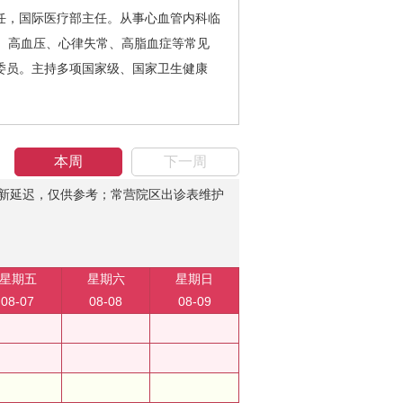
，国际医疗部主任。从事心血管内科临
、高血压、心律失常、高脂血症等常见
委员。主持多项国家级、国家卫生健康
本周
下一周
新延迟，仅供参考；常营院区出诊表维护
星期五
星期六
星期日
08-07
08-08
08-09