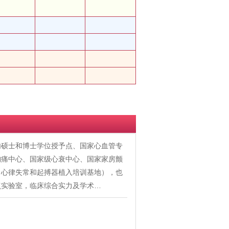
内硕士和博士学位授予点、国家心血管专
胸痛中心、国家级心衰中心、国家家房颤
、心律失常和起搏器植入培训基地），也
点实验室，临床综合实力及学术…