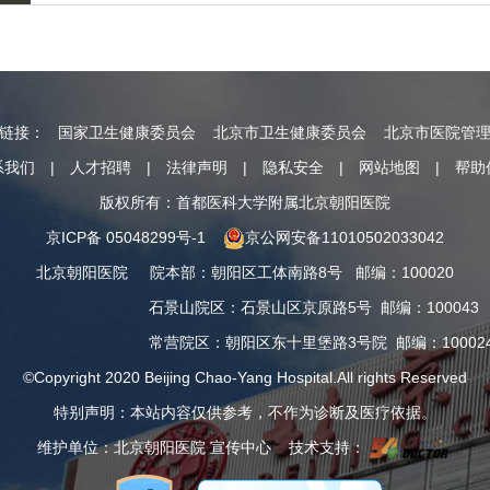
情链接：
国家卫生健康委员会
北京市卫生健康委员会
北京市医院管
系我们
|
人才招聘
|
法律声明
|
隐私安全
|
网站地图
|
帮助
版权所有：首都医科大学附属北京朝阳医院
京ICP备 05048299号-1
京公网安备11010502033042
北京朝阳医院
院本部
：
朝阳区工体南路8号
邮编：100020
石景山院区
：
石景山区京原路5号
邮编：100043
常营院区
：
朝阳区东十里堡路3号院
邮编：10002
©Copyright 2020 Beijing Chao-Yang Hospital.All rights Reserved
特别声明：本站内容仅供参考，不作为诊断及医疗依据。
维护单位：北京朝阳医院 宣传中心 技术支持：