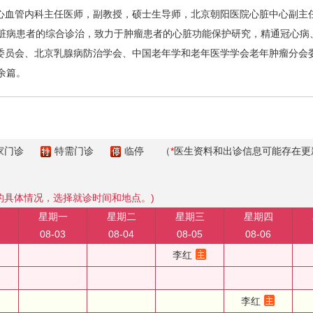
血管内科主任医师，副教授，硕士生导师，北京朝阳医院心脏中心副主任
心脏病患者的综合诊治，致力于肿瘤患者的心脏功能保护研究，精通冠心病
委员会、北京乳腺病防治学会、中国老年学和老年医学学会老年肿瘤分会
余篇。
家门诊
特需门诊
临停
（
*
医生资料和出诊信息可能存在更
的具体情况，选择就诊时间和地点。)
星期一
星期二
星期三
星期四
08-03
08-04
08-05
08-06
李红
李红