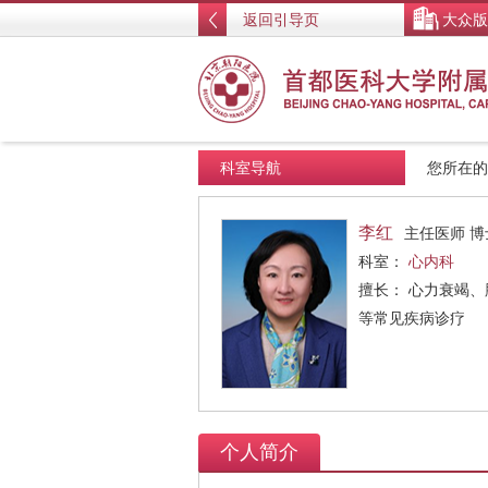
返回引导页
大众版
科室导航
您所在
李红
主任医师 博
科室：
心内科
擅长： 心力衰竭
等常见疾病诊疗
个人简介