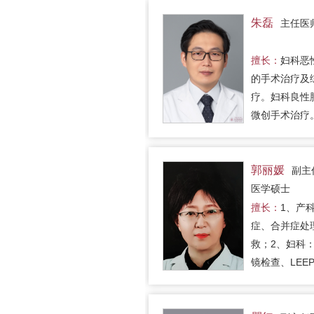
癌手术、盆腹
结清扫等高难
朱磊
主任医
术。对盆底修
性尿失禁治疗
擅长：
妇科恶
富。擅长子宫
的手术治疗及
生殖器官损伤
疗。妇科良性
术；擅…
微创手术治疗
郭丽媛
副主
医学硕士
擅长：
1、产
症、合并症处
救；2、妇科
镜检查、LEE
颈冷刀锥切;
查、宫腔镜下