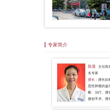
专家简介
陈晨
主任医
名专家
擅长：
擅长妇
恶性肿瘤的鉴
断、治疗。擅
微创手术。擅
癌/子宫内膜癌