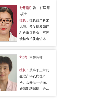
孙明霞
副主任医师
硕士
擅长：
擅长妇产科常
见病、多发病及妇产
科危重症抢救，宫腔
镜检查术及电切术、
宫腹腔镜联合诊治以
及高危计划生育手
术，具有娴熟的妇产
刘浩
主任医师
科超声技术。
擅长：
从事于正常的
生理产科及病理产
科、合并症—子痫、
妊娠期糖尿病、合并
心脏病等合并内外科
疾病，特别是产科出