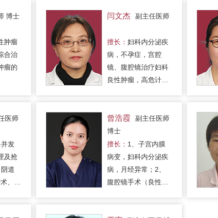
腔淋巴
/复杂手
闫文杰
师 博士
副主任医师
复及女
经验丰
性肿瘤
擅长：
妇科内分泌疾
脱垂、
综合治
病，不孕症，宫腔
修复手
肿瘤的
镜、腹腔镜治疗妇科
。
良性肿瘤，高危计划
生育手术。孕前、产
前咨询，孕期保健和
孕期感染性疾病以及
曾浩霞
任医师
副主任医师
妊娠合并症和妊娠并
博士
发症的预防、诊断和
科并发
擅长：
1、子宫内膜
治疗。
理及抢
病变，妇科内分泌疾
：阴道
病，月经异常；2、
P术、宫
腹腔镜手术（良性肿
宫腔镜检
瘤，子宫肌瘤，子宫
粘膜下
内膜异位症），宫腔