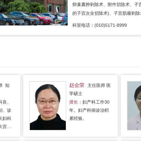
卵巢囊肿剥除术、附件切除术、子
的子宫次全切除术)、子宫肌瘤剥除
科室电话：(010)5171-8999
赵会荣
师 知
主任医师 医
学硕士
科良、
擅长：
妇产科工作30
别、诊
年。妇产科病诊治积
长妇科
累经验。
长宫颈
/卵巢