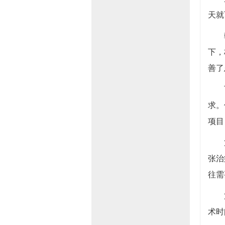
天就
下，
善了
求。
项目
张治
往需
术时