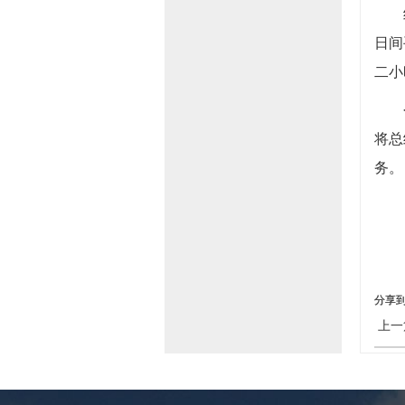
日间
二小
将总
务。
分享
上一