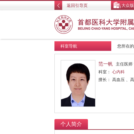
返回引导页
大众版
科室导航
您所在
范一帆
主任医师
科室：
心内科
擅长： 高血压 、
个人简介