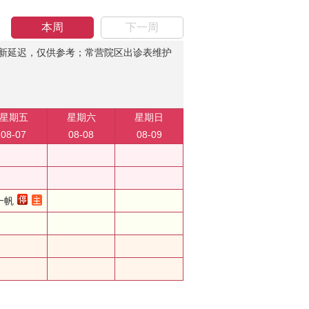
本周
下一周
新延迟，仅供参考；常营院区出诊表维护
星期五
星期六
星期日
08-07
08-08
08-09
一帆