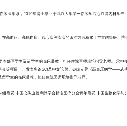
院临床医学系，2010年博士毕业于武汉大学第一临床学院心血管内科学
，在高血压、高脂血症、冠心病等疾病的诊治方面积累了丰富的经验。擅
学本部医学生及留学生的临床带教，担任住院医师规培指导老师。 承担
金等项目）。发表多篇SCI及中文论著。参编专著《高血压病学——从
及留学生的临床带教，担任住院医师规培指导老师。
学组委员 中国心胸血管麻醉学会精准医疗分会青年委员 中国生物化学与