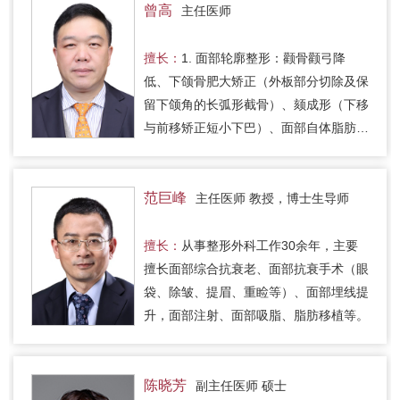
曾高
主任医师
擅长：
1. 面部轮廓整形：颧骨颧弓降
低、下颌骨肥大矫正（外板部分切除及保
留下颌角的长弧形截骨）、颏成形（下移
与前移矫正短小下巴）、面部自体脂肪移
植以及各种类型的面部轮廓修复。2. 面
部年轻化：除皱术、双矢量面部提…
范巨峰
主任医师 教授，博士生导师
擅长：
从事整形外科工作30余年，主要
擅长面部综合抗衰老、面部抗衰手术（眼
袋、除皱、提眉、重睑等）、面部埋线提
升，面部注射、面部吸脂、脂肪移植等。
陈晓芳
副主任医师 硕士