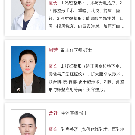
擅长：
1.私密整形：手术与光电治疗。2.
面部整形手术：重睑、眼袋、提眉、隆
颏。3.注射微整形：玻尿酸面部注射、口
周与眼周抗衰、肉毒素注射、胶原蛋白与
水光针注射等。
周芳
副主任医师 硕士
擅长：
1.腹壁整形（矫正腹壁松弛下垂、
膨隆与广泛妊娠纹），扩大腹壁成形术，
联合脐-腰-臀部-躯干塑形术。2.眼、鼻整
形与微整注射等面部美容整形。
曹迁
主治医师 博士
擅长：
乳房整形（如假体隆乳术、巨乳缩