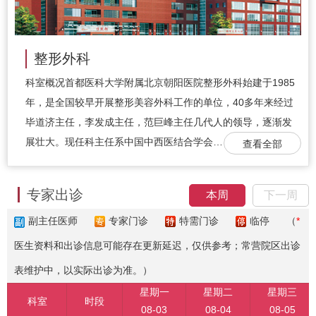
整形外科
科室概况首都医科大学附属北京朝阳医院整形外科始建于1985
年，是全国较早开展整形美容外科工作的单位，40多年来经过
毕道济主任，李发成主任，范巨峰主任几代人的领导，逐渐发
展壮大。现任科主任系中国中西医结合学会…
查看全部
专家出诊
本周
下一周
副主任医师
专家门诊
特需门诊
临停
（
*
医生资料和出诊信息可能存在更新延迟，仅供参考；常营院区出诊
表维护中，以实际出诊为准。）
星期一
星期二
星期三
科室
时段
08-03
08-04
08-05