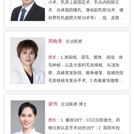
小术、乳房上提固定术、乳头内陷矫正
术、自体脂肪隆乳、微创副乳矫治术、微
创男性乳腺肥大矫治术等），痣、皮肤肿
物切除美容缝合，瘢痕综合性治疗，肉毒
毒素注射。
周晚香
主治医师
擅长：
1.发际线、眉毛、鬓角、胡须、体
毛种植，以及大面积毛发移植、头顶加
密、高难度发际线、鬓角修复、疑难疤痕
毛发移植等复杂手术。2.肉毒素等微整注
射。
翟伟
主治医师 博士
擅长：
1. 瘢痕治疗：CO2点阵激光、药
物注射以及手术祛疤治疗；2. 面部年轻