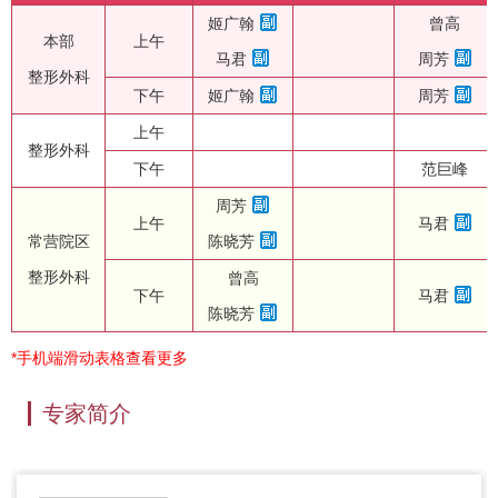
姬广翰
曾高
本部
上午
马君
周芳
整形外科
下午
姬广翰
周芳
上午
整形外科
下午
范巨峰
周芳
上午
马君
常营院区
陈晓芳
整形外科
曾高
下午
马君
陈晓芳
*手机端滑动表格查看更多
专家简介