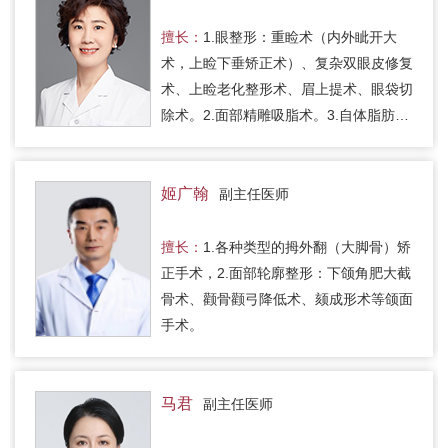
擅长：
1.眼整形：重睑术（内外眦开大
术，上睑下垂矫正术）、复杂双眼皮修复
术、上睑老化整形术、眉上提术、眼袋切
除术。2.面部精雕吸脂术。3.自体脂肪填
充面部轮廓优化。4.自体脂肪隆胸、隆臀
术。5.身体各部位吸脂与体形雕…
姬广翰
副主任医师
擅长：
1.各种类型的拇外翻（大脚骨）矫
正手术，2.面部轮廓整形：下颌角肥大截
骨术、颧骨颧弓降低术、颏成形术等颌面
手术。
马君
副主任医师