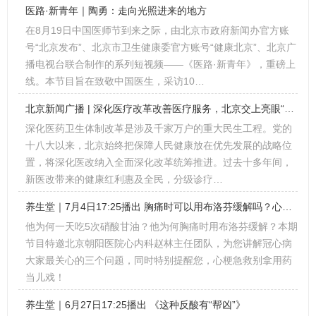
医路·新青年｜陶勇：走向光照进来的地方
在8月19日中国医师节到来之际，由北京市政府新闻办官方账
号“北京发布”、北京市卫生健康委官方账号“健康北京”、北京广
播电视台联合制作的系列短视频——《医路·新青年》，重磅上
线。本节目旨在致敬中国医生，采访10…
北京新闻广播 | 深化医疗改革改善医疗服务，北京交上亮眼“成绩单”
深化医药卫生体制改革是涉及千家万户的重大民生工程。党的
十八大以来，北京始终把保障人民健康放在优先发展的战略位
置，将深化医改纳入全面深化改革统筹推进。过去十多年间，
新医改带来的健康红利惠及全民，分级诊疗…
养生堂｜7月4日17:25播出 胸痛时可以用布洛芬缓解吗？心梗急救别拿用药当儿戏！
他为何一天吃5次硝酸甘油？他为何胸痛时用布洛芬缓解？本期
节目特邀北京朝阳医院心内科赵林主任团队，为您讲解冠心病
大家最关心的三个问题，同时特别提醒您，心梗急救别拿用药
当儿戏！
养生堂｜6月27日17:25播出 《这种反酸有“帮凶”》