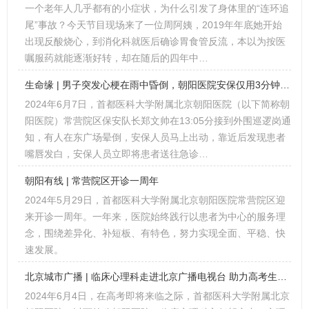
一个老年人几乎都有的小症状，为什么引发了身体里的“连环追
尾”事故？今天节目现场来了一位周阿姨，2019年年底她开始
出现反酸烧心，到消化科就医后确诊胃食管反流，本以为按医
嘱服药就能逐渐好转，却在随后的四年中…
生命缘 | 男子突发心梗在雨中昏倒，朝阳医院安保仅用3分钟将患者送入急救
2024年6月7日，首都医科大学附属北京朝阳医院（以下简称朝
阳医院）常营院区保安队长郑文帅在13:05分接到外围巡逻岗通
知，有人在东广场晕倒，安保人员马上出动，靠近后发现患者
嘴唇发白，安保人员立即将患者送往急诊…
朝阳有线 | 常营院区开诊一周年
2024年5月29日，首都医科大学附属北京朝阳医院常营院区迎
来开诊一周年。一年来，医院始终践行以患者为中心的服务理
念，围绕差异化、补短板、有特色，努力实现全面、平稳、快
速发展。
北京城市广播 | 临床心理科走进北京广播电视台 助力高考生应对失眠和焦虑
2024年6月4日，在高考即将来临之际，首都医科大学附属北京