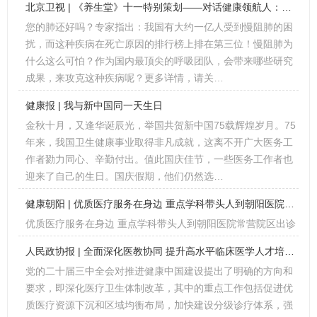
北京卫视 | 《养生堂》十一特别策划——对话健康领航人：朝阳医院呼吸天团，说说肺的这些事
您的肺还好吗？专家指出：我国有大约一亿人受到慢阻肺的困
扰，而这种疾病在死亡原因的排行榜上排在第三位！慢阻肺为
什么这么可怕？作为国内最顶尖的呼吸团队，会带来哪些研究
成果，来攻克这种疾病呢？更多详情，请关…
健康报 | 我与新中国同一天生日
金秋十月，又逢华诞辰光，举国共贺新中国75载辉煌岁月。75
年来，我国卫生健康事业取得非凡成就，这离不开广大医务工
作者勠力同心、辛勤付出。值此国庆佳节，一些医务工作者也
迎来了自己的生日。国庆假期，他们仍然选…
健康朝阳 | 优质医疗服务在身边 重点学科带头人到朝阳医院常营院区出诊
优质医疗服务在身边 重点学科带头人到朝阳医院常营院区出诊
人民政协报 | 全面深化医教协同 提升高水平临床医学人才培养质量
党的二十届三中全会对推进健康中国建设提出了明确的方向和
要求，即深化医疗卫生体制改革，其中的重点工作包括促进优
质医疗资源下沉和区域均衡布局，加快建设分级诊疗体系，强