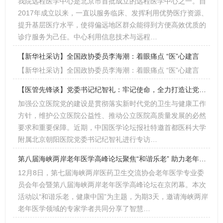
我院远程医学中心是北京市首批成立的远程医学中心之一。自
2017年成立以来，一直以服务临床、发挥利用优势医疗资源、
提升基层医疗水平，使得偏远地区群众能得到方便高效优质的
诊疗服务为己任。中心利用信息技术与远程…
【新华社采访】全国政协委员李海潮：着眼痛点 “医”心建言
【新华社采访】全国政协委员李海潮：着眼痛点 “医”心建言
【医管先锋谈】党委书记纪智礼：牢记使命，全力打造让党放心、人民满意的模范医院
加强公立医院党的建设是贯彻落实新时代党的卫生与健康工作
方针，维护公立医院公益性、推动公立医院高质量发展的必然
要求和重要保障。近期，中国医学论坛报社特邀首都医科大学
附属北京朝阳医院党委书记纪智礼进行专访…
第八届海峡两岸老年医学高峰论坛聚焦“和谐乐老” 助力老年医学学科发展
12月8日，第七届海峡两岸医药卫生交流协会老年医学专业委
员会年会暨第八届海峡两岸老年医学高峰论坛在京闭幕。本次
活动以“和谐乐老，健康中国”为主题，为期3天，邀请海峡两岸
老年医学领域的专家学者共同分享了智慧…