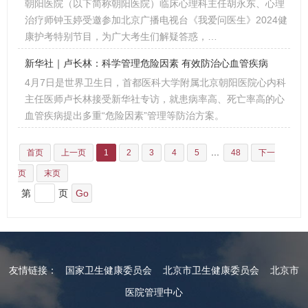
朝阳医院（以下简称朝阳医院）临床心理科主任胡永东、心理
治疗师钟玉婷受邀参加北京广播电视台《我爱问医生》2024健
康护考特别节目，为广大考生们解疑答惑，…
新华社｜卢长林：科学管理危险因素 有效防治心血管疾病
4月7日是世界卫生日，首都医科大学附属北京朝阳医院心内科
主任医师卢长林接受新华社专访，就患病率高、死亡率高的心
血管疾病提出多重“危险因素”管理等防治方案。
...
首页
上一页
1
2
3
4
5
48
下一
页
末页
第
页
友情链接：
国家卫生健康委员会
北京市卫生健康委员会
北京市
医院管理中心