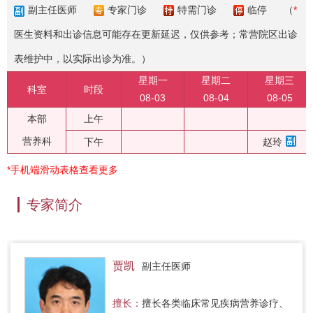
副主任医师
专家门诊
特需门诊
临停
（
*
医生资料和出诊信息可能存在更新延迟，仅供参考；常营院区出诊
表维护中，以实际出诊为准。）
星期一
星期二
星期三
科室
时段
08-03
08-04
08-05
本部
上午
营养科
下午
赵玲
*手机端滑动表格查看更多
专家简介
贾凯
副主任医师
擅长：
擅长各类临床常见疾病营养诊疗、