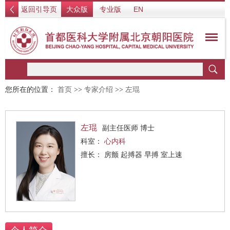
返回引导页
大众版
专业版
EN
您所在的位置：
首页
>>
专家介绍
>>
左琨
左琨
副主任医师 博士
科室：
心内科
擅长： 房颤 起搏器 早搏 室上速