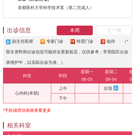
首都医科大学科学技术奖（第二完成人）
出诊信息
本周
下一周
副主任医师
专家门诊
特需门诊
临停
（
*
医生资料和出诊信息可能存在更新延迟，仅供参考；常营院区出诊
表维护中，以实际出诊为准。）
星期一
星期二
星
科室
时段
08-03
08-04
08
上午
左琨
心内科(本部)
下午
*手机端滑动表格查看更多
相关科室