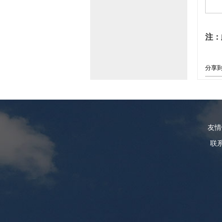
注：
分享
友
联