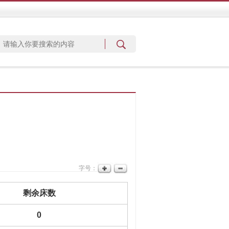
字号：
剩余床数
0