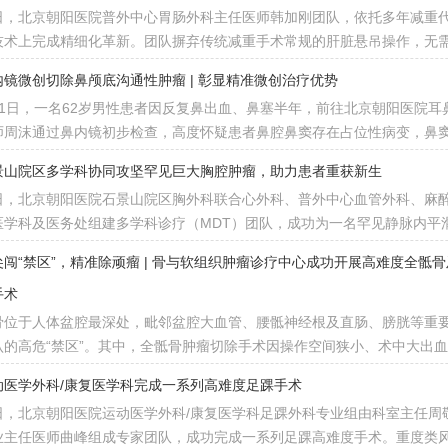
日，北京朝阳医院普外中心胃肠外科主任医师韩加刚团队，依托多年减重
技术上完成精细化革新。团队摒弃传统减重手术常规的肝脏悬吊操作，无
内镜微创切除鼻颅底沟通性肿瘤 | 彰显精准微创治疗优势
月1日，一名62岁男性患者因反复鼻出血、鼻塞半年，前往北京朝阳医院
师周沫通过鼻内镜初步检查，高度怀疑患者鼻腔鼻窦存在占位性病变，鼻窦
景山院区多学科协同攻坚罕见巨大胸腔肿瘤，助力患者重获新生
日，北京朝阳医院石景山院区胸外科联合心外科、普外中心血管外科、麻
医学科及医务处组建多学科诊疗（MDT）团队，成功为一名罕见静脉内平
尖闯“禁区”，精准除顽瘤 | 骨与软组织肿瘤诊疗中心成功开展高难度全骶
手术
骨位于人体盆腔最深处，毗邻盆腔大血管、腰骶神经根及直肠、膀胱等重
认的高危“禁区”。其中，全骶骨肿瘤切除手术因操作空间狭小、术中大出
动医学外科/康复医学科完成一系列高难度足踝手术
日，北京朝阳医院运动医学外科/康复医学科足踝外科专业组由科室主任周
业主任医师曲峰组成专家团队，成功完成一系列足踝高难度手术。重度类