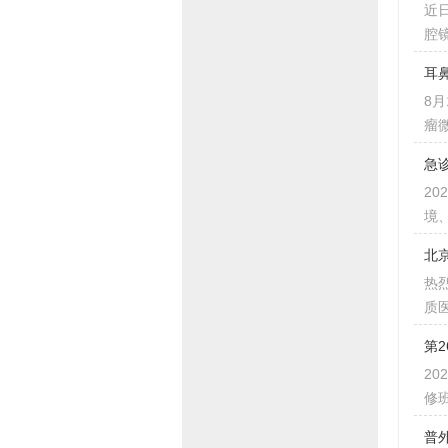
近
腔
耳
8
瘤
急
2
境
北
热
质
第
2
修班
普