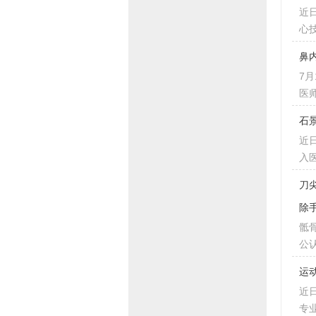
近
心
鼻
7
医
石
近
入
刀
除
骶
公
运
近
专