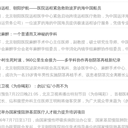
海远程、朝阳护航——医院远程紧急救助波罗的海中国船员
日，北京朝阳医院远程医学中心紧急启动跨境远程医疗救助，为中国远洋
海运劳务公司）一位波罗的海的中国海员提供极速远程诊疗服务，凭借专
读麻醉：一个普通而又神秘的学科
晖，北京朝阳医院麻醉手术中心主任医师，副教授，硕士研究生导师。中
学会麻醉学分会老年麻醉学组委员，中华消化内镜学组麻醉协作组委员，
5小时生死时速，960公里生命接力——多学科协作再创阴茎再植新纪录
日，北京朝阳医院泌尿外科联合高压氧科、急诊医学中心、麻醉手术中心
量，成功为一名19岁青年男性实施阴茎再植手术。该患者阴茎完全离断长达
京卫视《为你喝彩》：勿以“疝”小而不为
目预告7月22日晚21:05，北京卫视将播出特别节目《为你喝彩》。首都
院长、疝和腹壁外科主任医师王明刚将做客荧屏，为广大观众带来题为《勿
院举办国家慢阻肺基层医疗人才能力提升培训项目
026年7月7日至17日，由国家慢性呼吸疾病防治办公室、国家基层慢阻
项目办联盟联合发起，北京朝阳医院担任学术指导单位的国家慢阻肺基层