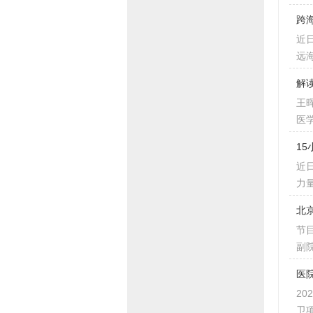
跨
近
远
解
王
医
1
近
力
北
节
副
医
2
卫