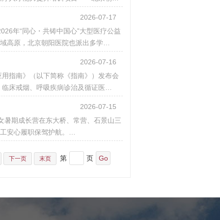
2026-07-17
026年“同心・共铸中国心”大型医疗公益
雪域高原，北京朝阳医院也派出多学…
2026-07-16
床应用指南》（以下简称《指南》）发布会
、临床戒烟、呼吸疾病诊治及循证医…
2026-07-15
”职工子女暑期成长营在东大桥、常营、石景山三
职工安心履职保驾护航。…
第
页
下一页
末页