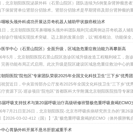
日，北京朝阳医院泌尿外科（石景山院区）团队连续为5例复杂肾肿瘤患者
镜下保留肾单位肾部分切除术。肾部分切除术是早期肾癌及部分肾肿瘤的
鼻咽喉头颈外科成功开展达芬奇机器人辅助甲状腺癌根治术
月1日，北京朝阳医院耳鼻咽喉头颈外科团队顺利完成两例达芬奇机器人辅
微创诊疗领域实现技术突破、迈上新的发展台阶，以“精准根治、功能保全
诊医学中心（石景山院区）全面升级，区域急危重症救治能力再攀新高
026年5月，北京朝阳医院石景山院区急诊区域升级改造工程顺利竣工，急
、完善功能布局正式启用。此次升级是院区建设区域急危重症救治中心的
京朝阳医院“院包区”专家团队荣获2025年全国文化科技卫生“三下乡”优秀
烈祝贺近日，中央宣传部办公厅发布2025年全国文化科技卫生“三下乡”
医疗资源下沉-巡诊项目“院包区”首都医科大学附属北京朝阳医院指导专家
26届呼吸支持技术与第20届呼吸治疗高级研修班暨极危重呼吸衰竭ECM
026年7月21日至26日，北京朝阳医院-北京市呼吸疾病研究所主办的“第2
【2026-03-02-412（国）】”及“极危重呼吸衰竭的ECMO（体外膜肺氧合
外中心胃肠外科开展不悬吊肝脏减重手术