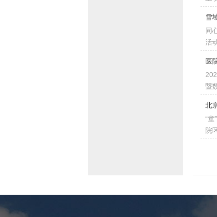
雪
同
活
医
2
暨
北
“童
院