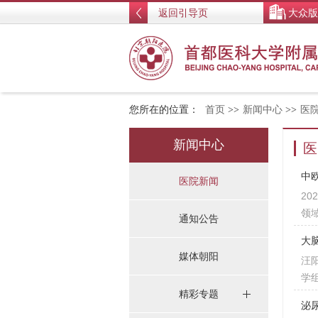
返回引导页
大众版
您所在的位置：
首页
>>
新闻中心
>>
医
新闻中心
医
中
医院新闻
2
领
通知公告
大脑
媒体朝阳
汪
学
精彩专题
泌