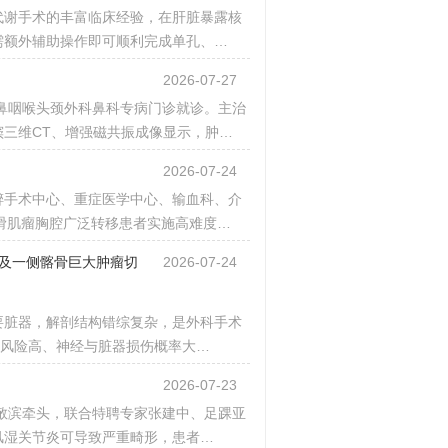
代谢手术的丰富临床经验，在肝脏暴露核
需额外辅助操作即可顺利完成单孔、…
2026-07-27
耳鼻咽喉头颈外科鼻科专病门诊就诊。主治
三维CT、增强磁共振成像显示，肿…
2026-07-24
醉手术中心、重症医学中心、输血科、介
滑肌瘤胸腔广泛转移患者实施高难度…
骨及一侧髂骨巨大肿瘤切
2026-07-24
要脏器，解剖结构错综复杂，是外科手术
血风险高、神经与脏器损伤概率大…
2026-07-23
敬滨牵头，联合特聘专家张建中、足踝亚
风湿关节炎可导致严重畸形，患者…