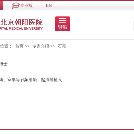
专业版
EN
的位置：
首页
>>
专家介绍
>>
石亮
博士
上速、室早等射频消融，起搏器植入