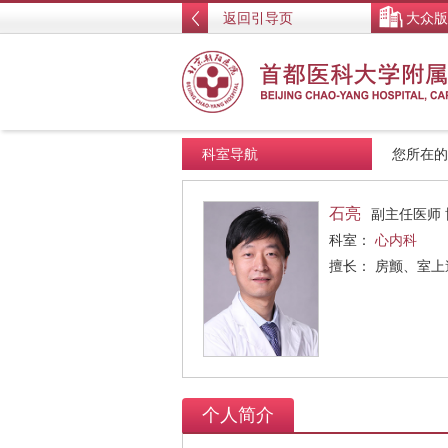
返回引导页
大众版
科室导航
您所在
石亮
副主任医师 
科室：
心内科
擅长： 房颤、室
个人简介