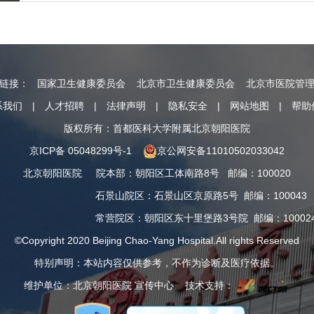
情链接：
国家卫生健康委员会
北京市卫生健康委员会
北京市医院管
系我们
|
人才招聘
|
法律声明
|
隐私安全
|
网站地图
|
帮助
版权所有：首都医科大学附属北京朝阳医院
京ICP备 05048299号-1
京公网安备11010502033042
北京朝阳医院
院本部
：
朝阳区工体南路8号
邮编：100020
石景山院区
：
石景山区京原路5号
邮编：100043
常营院区
：
朝阳区东十里堡路3号院
邮编：10002
©Copyright 2020 Beijing Chao-Yang Hospital.All rights Reserved
特别声明：本站内容仅供参考，不作为诊断及医疗依据。
维护单位：北京朝阳医院 宣传中心 技术支持：