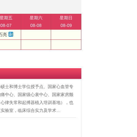
星期五
星期六
星期日
08-07
08-08
08-09
石亮
内硕士和博士学位授予点、国家心血管专
胸痛中心、国家级心衰中心、国家家房颤
、心律失常和起搏器植入培训基地），也
点实验室，临床综合实力及学术…