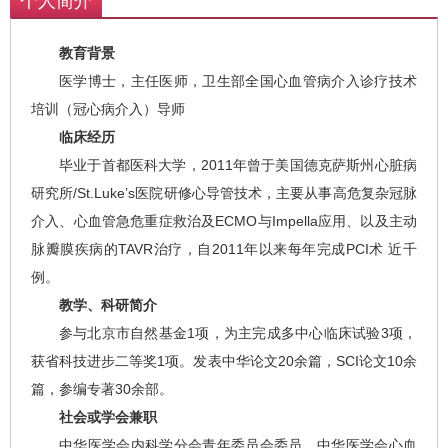
个人简介
教育背景
医学博士，主任医师，卫生部全国心血管病介入诊疗技术
培训（冠心病介入）导师
临床经历
毕业于首都医科大学，2011年曾于美国德克萨斯州心脏病
研究所/St.Luke’s医院研修心导管技术，主要从事高危复杂冠脉
介入、心血管急危重症救治及ECMO与Impella应用、以及主动
脉瓣膜疾病的TAVR治疗，自2011年以来每年完成PCI术 近千
例。
教学、科研简介
参与北京市自然基金1项，为主完成多中心临床试验3项，
获省科技进步二等奖1项。发表中华论文20余篇，SCI论文10余
篇，参编专著30余部。
社会或学会兼职
中华医学会内科学分会青年委员会委员，中华医学会心血