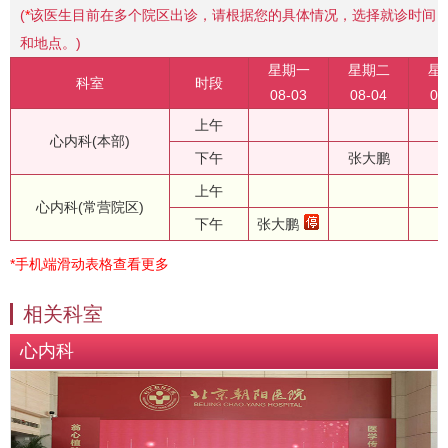
(
*
该医生目前在多个院区出诊，请根据您的具体情况，选择就诊时间
和地点。)
星期一
星期二
星
科室
时段
08-03
08-04
08
上午
心内科(本部)
下午
张大鹏
上午
心内科(常营院区)
下午
张大鹏
*手机端滑动表格查看更多
相关科室
心内科