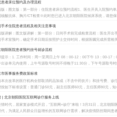
院患者床位预约及办理流程
频版：图文版：第一部分：住院患者床位预约流程1、医生开具入院预约单
冠核酸抗体、胸片/CT检查※此时您已进入北京朝阳医院候床系统，请您
间手术住院患者流程及相关注意事项
频版讲解：图文版讲解：第一部分：日间手术前完成检查流程：医生开出手
间手术室预约，确定手术日期后按照护士交待时间，根据医嘱完成所需相关
京朝阳医院患者预约挂号就诊流程
提示：1. 工作时间：周一至周日上午 08：00-12：00下午 13：00-1
午出诊单元内使用，上午号源取号时间不得晚于11:30分，下午号源取号时间
京市医事服务费政策标准
与本次改革的医疗机构全部取消药品加成（不含中药饮片）和挂号费、诊
费按如下标准设置：普通门诊50元，副主任医师60元，主任医师80元，知
磅 | 北京朝阳医院互联网诊疗服务上线
疫情时代，居家复诊模式开启，“互联网+诊疗”来啦！3月31日，北京朝
时代，为满足人民群众日益增长的互联网诊疗需求，解决疫情防控期间患