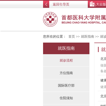
返回引导页
大众版
您所在的位置：
首页
>>
就医指南
>>
就
就医指南
就
北
就诊流程
做
备
方位指南
健
国际医疗部
健
北
住院须知