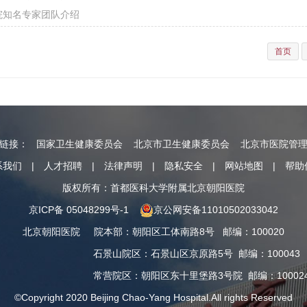
院知名专家团队介绍
首页
情链接：
国家卫生健康委员会
北京市卫生健康委员会
北京市医院管
系我们
|
人才招聘
|
法律声明
|
隐私安全
|
网站地图
|
帮助
版权所有：首都医科大学附属北京朝阳医院
京ICP备 05048299号-1
京公网安备11010502033042
北京朝阳医院
院本部
：
朝阳区工体南路8号
邮编：100020
石景山院区
：
石景山区京原路5号
邮编：100043
常营院区
：
朝阳区东十里堡路3号院
邮编：10002
©Copyright 2020 Beijing Chao-Yang Hospital.All rights Reserved