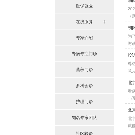
朝
医保就医
2
（
在线服务
朝
为
专家介绍
财
专病专症门诊
投
尊
营养门诊
意
北
多科会诊
看
与
护理门诊
北
知名专家团队
北
就
社区转诊