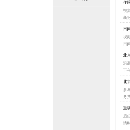
住
视
新
日
视
日
北
温馨
下
北
参
务
重
后
情