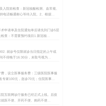
及入院前检查：新冠核酸检测、血常规、
保持电话畅通耐心等待入院。2、根据…
术申请单及住院通知单后请先到门诊5层
检查：不需要预约项目1.新冠核…
7：002. 就诊号仅限就诊当日指定的上午或
不得晚于16:30分，未取号视为…
疗费，设立医事服务费：三级医院医事服
名专家100元，急诊70元；住院医事…
阳医院互联网诊疗服务已经正式上线。后疫
者就医不便、开药不便、购药不便…