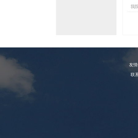
我
友
联