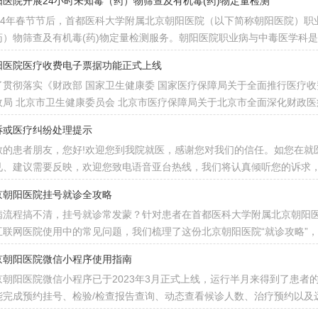
阳医院开展24小时未知毒（药）物筛查及有机毒(药)物定量检测
024年春节节后，首都医科大学附属北京朝阳医院（以下简称朝阳医院）职
药）物筛查及有机毒(药)物定量检测服务。朝阳医院职业病与中毒医学科
阳医院医疗收费电子票据功能正式上线
了贯彻落实《财政部 国家卫生健康委 国家医疗保障局关于全面推行医疗
政局 北京市卫生健康委员会 北京市医疗保障局关于北京市全面深化财政
诉或医疗纠纷处理提示
敬的患者朋友，您好!欢迎您到我院就医，感谢您对我们的信任。如您在就
见、建议需要反映，欢迎您致电语音亚台热线，我们将认真倾听您的诉求，
京朝阳医院挂号就诊全攻略
病流程搞不清，挂号就诊常发蒙？针对患者在首都医科大学附属北京朝阳
互联网医院使用中的常见问题，我们梳理了这份北京朝阳医院“就诊攻略”
京朝阳医院微信小程序使用指南
京朝阳医院微信小程序已于2023年3月正式上线，运行半月来得到了患者
能完成预约挂号、检验/检查报告查询、动态查看候诊人数、治疗预约以及