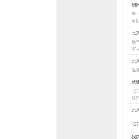
朝
来
可
北
预约
军
北
温
就
北
腹
北
北
我