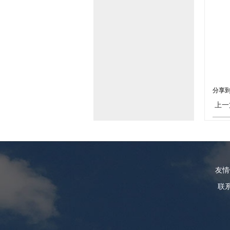
分享
上一
友
联