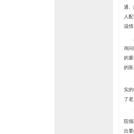
通、
人配
温情
采血
询问
的重
的医
原来
实的
了老
了解
院领
出要