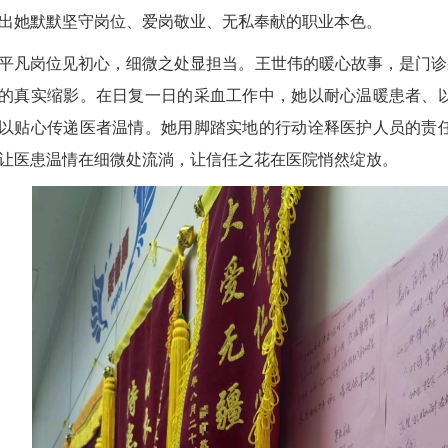
出她默默坚守岗位、爱岗敬业、无私奉献的职业本色。
岗位见初心，细微之处显担当。王世伟的暖心故事，是门诊采
的真实缩影。在日复一日的采血工作中，她以耐心温暖患者、
以贴心传递医者温情。她用脚踏实地的行动诠释医护人员的责
让医患温情在细微处流淌，让信任之花在医院悄然绽放。