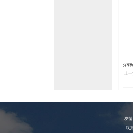
分享
上一
友
联