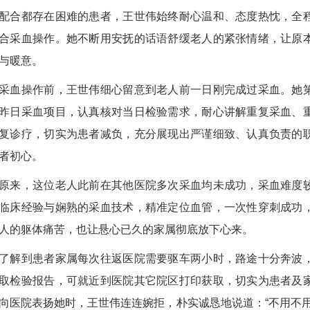
配合都存在困难的患者，王世伟始终耐心温和、态度热忱，全
合采血操作。她不断用安抚的话语舒缓老人的紧张情绪，让原
与暖意。
操作前，王世伟细心留意到老人前一日刚完成过采血。她第
昨日采血项目，认真核对当日检验需求，耐心讲解重复采血、
复诊疗，切实为患者减负，充分展现出严谨细致、认真负责的
者初心。
，这位老人此前在其他医院多次采血均未成功，采血难度较
临床经验与娴熟的采血技术，精准定位血管，一次性穿刺成功
人的躯体痛苦，也让悬心已久的家属彻底放下心来。
到患者家属每次往返医院需要驱车两小时，路途十分奔波，
取检验报告，可就近到医院其它院区打印获取，切实为患者及
向医院表扬她时，王世伟连连婉拒，朴实诚恳地说道：“不用不