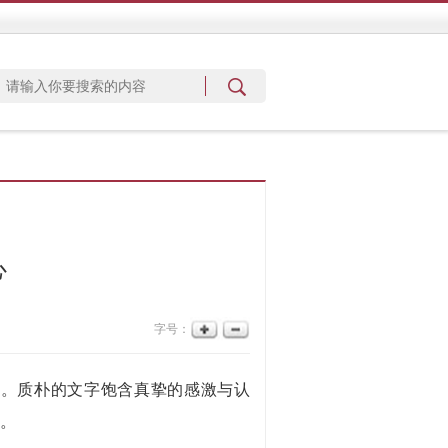
心
字号：
。质朴的文字饱含真挚的感激与认
事。