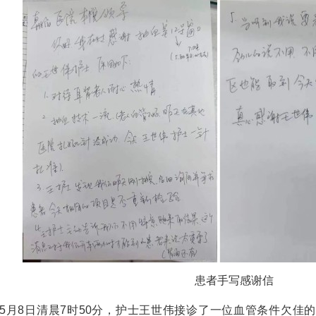
患者手写感谢信
8日清晨7时50分，护士王世伟接诊了一位血管条件欠佳