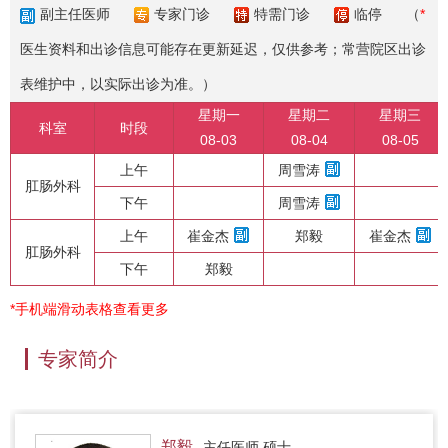
副主任医师
专家门诊
特需门诊
临停
（
*
医生资料和出诊信息可能存在更新延迟，仅供参考；常营院区出诊
表维护中，以实际出诊为准。）
星期一
星期二
星期三
科室
时段
08-03
08-04
08-05
上午
周雪涛
肛肠外科
下午
周雪涛
上午
崔金杰
郑毅
崔金杰
肛肠外科
下午
郑毅
*手机端滑动表格查看更多
专家简介
郑毅
主任医师 硕士