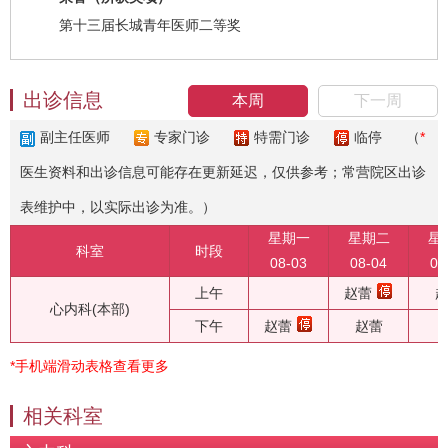
第十三届长城青年医师二等奖
出诊信息
本周
下一周
副主任医师
专家门诊
特需门诊
临停
（
*
医生资料和出诊信息可能存在更新延迟，仅供参考；常营院区出诊
表维护中，以实际出诊为准。）
星期一
星期二
星
科室
时段
08-03
08-04
08
上午
赵蕾
心内科(本部)
下午
赵蕾
赵蕾
*手机端滑动表格查看更多
相关科室