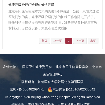
健康呼吸护理门诊帮你畅快呼吸
北京朝阳医院读完本文大约需要3分钟清晨，当第一束阳光透过
医院门诊的窗，健康呼吸护理门诊的忙碌工作也随之开始了。
呼吸科护士庄姌提前整理好诊室环境，准备完毕各种健康宣教
材料及门诊仪器设备，为患者创造优质的…
首页
上一页
1
下一页
末页
友情链接：
国家卫生健康委员会
北京市卫生健康委员会
北京市
医院管理中心
版权所有：首都医科大学附属北京朝阳医院
京ICP备 05048299号-1
京公网安备11010502033042
©Copyright 2020 Beijing Chao-Yang Hospital.All rights Reserved
特别声明：本站内容仅供参考，不作为诊断及医疗依据。