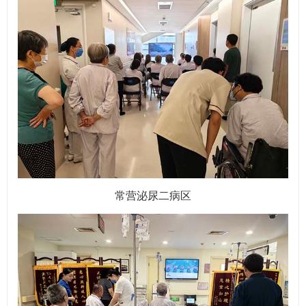
常营泌尿二病区