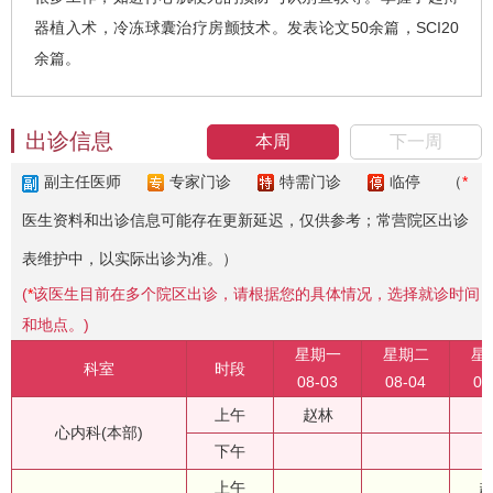
器植入术，冷冻球囊治疗房颤技术。发表论文50余篇，SCI20
余篇。
出诊信息
本周
下一周
副主任医师
专家门诊
特需门诊
临停
（
*
医生资料和出诊信息可能存在更新延迟，仅供参考；常营院区出诊
表维护中，以实际出诊为准。）
(
*
该医生目前在多个院区出诊，请根据您的具体情况，选择就诊时间
和地点。)
星期一
星期二
星
科室
时段
08-03
08-04
08
上午
赵林
心内科(本部)
下午
上午