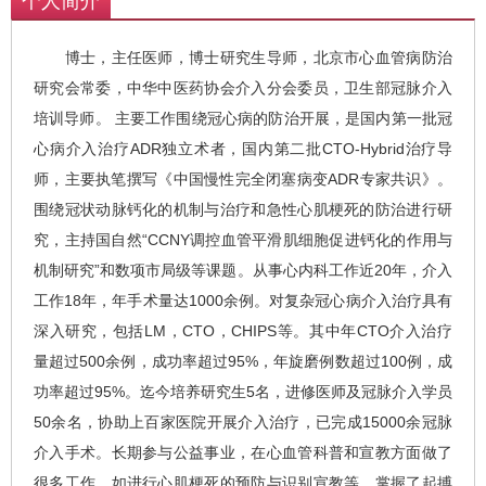
个人简介
博士，主任医师，博士研究生导师，北京市心血管病防治
研究会常委，中华中医药协会介入分会委员，卫生部冠脉介入
培训导师。 主要工作围绕冠心病的防治开展，是国内第一批冠
心病介入治疗ADR独立术者，国内第二批CTO-Hybrid治疗导
师，主要执笔撰写《中国慢性完全闭塞病变ADR专家共识》。
围绕冠状动脉钙化的机制与治疗和急性心肌梗死的防治进行研
究，主持国自然“CCNY调控血管平滑肌细胞促进钙化的作用与
机制研究”和数项市局级等课题。从事心内科工作近20年，介入
工作18年，年手术量达1000余例。对复杂冠心病介入治疗具有
深入研究，包括LM，CTO，CHIPS等。其中年CTO介入治疗
量超过500余例，成功率超过95%，年旋磨例数超过100例，成
功率超过95%。迄今培养研究生5名，进修医师及冠脉介入学员
50余名，协助上百家医院开展介入治疗，已完成15000余冠脉
介入手术。长期参与公益事业，在心血管科普和宣教方面做了
很多工作，如进行心肌梗死的预防与识别宣教等。掌握了起搏