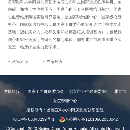
首都医科大学附属北京朝阳医院心内科是国家重点临床学科、国
内硕士和博士学位授予点、国家心血管专科医师培训基地、国家
心血管临床药理实验研究基地，是国家级胸痛中心、国家级心衰
中心、国家家房颤中心，是国家卫健委心血管介入治疗技术培训
基地（冠心病介入、心律失常和起搏器植入培训基地），也是我
国心血管疾病诊疗与研究的核心单位，拥有北京市高血压重点实
验室，临床综合实力及学术…
科室介绍
专家列表
友情链接：
国家卫生健康委员会
北京市卫生健康委员会
北京市
医院管理中心
版权所有：首都医科大学附属北京朝阳医院
京ICP备 05048299号-1
京公网安备11010502033042
©Copyright 2020 Beijing Chao-Yang Hospital.All rights Reserved