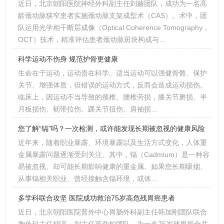
近日，北京朝阳医院神经外科副主任刘赫团队，成功为一名高
龄颈动脉狭窄患者实施颈动脉支架成型术（CAS）。术中，团
队运用光学相干断层成像（Optical Coherence Tomography，
OCT）技术，精准评估患者颈动脉斑块构成与…
科学运动不伤身 规范护骨更健康
生命在于运动，运动贵在科学。适当运动可以强健骨骼、保护
关节、增强体质，但错误的运动方式，反而会造成运动损伤。
临床上，因运动不当导致的颈椎、腰椎劳损，膝关节磨损、半
月板损伤、韧带拉伤、踝关节扭伤、肩袖损…
您了解“镉”吗？一次检测，或许能发现长期被忽视的健康风险
近年来，随着职业暴露、环境暴露以及生活方式变化，人体重
金属暴露问题逐渐受到关注。其中，镉（Cadmium）是一种容
易被忽视、却可能长期影响健康的重金属。如果您长期吸烟、
从事镉相关职业、曾经接触含镉环境，或体…
多学科联合攻坚 医院成功救治75岁高危残胃癌患者
近日，北京朝阳医院普外中心胃肠外科副主任韩加刚团队联合