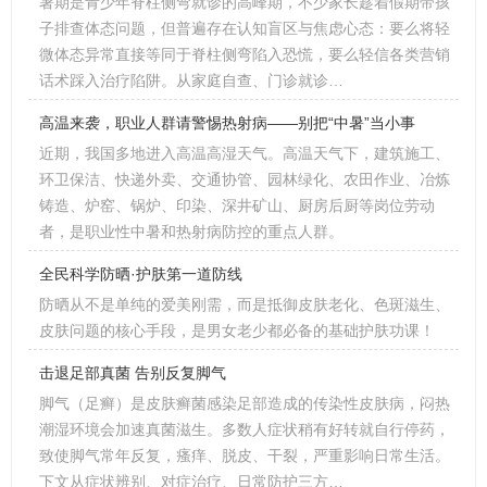
暑期是青少年脊柱侧弯就诊的高峰期，不少家长趁着假期带孩
子排查体态问题，但普遍存在认知盲区与焦虑心态：要么将轻
微体态异常直接等同于脊柱侧弯陷入恐慌，要么轻信各类营销
话术踩入治疗陷阱。从家庭自查、门诊就诊…
高温来袭，职业人群请警惕热射病——别把“中暑”当小事
近期，我国多地进入高温高湿天气。高温天气下，建筑施工、
环卫保洁、快递外卖、交通协管、园林绿化、农田作业、冶炼
铸造、炉窑、锅炉、印染、深井矿山、厨房后厨等岗位劳动
者，是职业性中暑和热射病防控的重点人群。
全民科学防晒·护肤第一道防线
防晒从不是单纯的爱美刚需，而是抵御皮肤老化、色斑滋生、
皮肤问题的核心手段，是男女老少都必备的基础护肤功课！
击退足部真菌 告别反复脚气
脚气（足癣）是皮肤癣菌感染足部造成的传染性皮肤病，闷热
潮湿环境会加速真菌滋生。多数人症状稍有好转就自行停药，
致使脚气常年反复，瘙痒、脱皮、干裂，严重影响日常生活。
下文从症状辨别、对症治疗、日常防护三方…