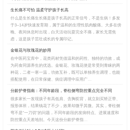
生长痛不可怕 温柔守护孩子长高
什么是生长痛生长痛是孩子长高的正常信号，不是生病！多发
于3–14岁快速发育期，属于温和的生理性肌肉酸痛。大多在傍
晚、夜间休息时出现，白天活动玩耍完全不痛，家长无需焦
虑，这是孩子茁壮成长的专属印记。
金银花与玫瑰花的妙用
在中医药宝库中，花类药材凭借温和的药性、独特的功效，成
为药食同源养生的优选。金银花、玫瑰花便是常受到青睐的两
种花，二者一寒一温，功效互补，既可以单独养生调理，也能
搭配使用，在日常保健、病症调理中应用广…
分龄护脊指南：不同年龄段，脊柱侧弯防控重点完全不同
很多家长一发现孩子有高低肩、含胸驼背，就立刻买矫正带、
报形体班，结果钱花了不少，效果却微乎其微。其实，脊柱侧
弯不是“一刀切”的问题，不同年龄段的发病特点、进展速度和
防控重点天差地别。今天这份分龄护脊指…