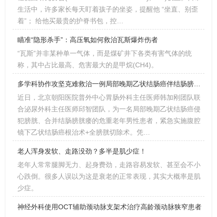
生活中，许多家长每天盯着孩子的坐姿，提醒他 “坐直、别歪
着”； 给他买最贵的护脊书包，控…
瞄准“隐形杀手”：高压氧如何救治瓦斯爆炸伤者
“瓦斯”并非某种单一气体，而是煤矿井下各类有害气体的统
称，其中占比最高、危害最大的是甲烷(CH4)。
多学科协作攻坚克难救治一例局部晚期乙状结肠癌伴结肠膀胱瘘老年危重患者
近日，北京朝阳医院普外中心胃肠外科主任医师韩加刚团队联
合泌尿外科主任医师邱智团队，为一名局部晚期乙状结肠癌侵
犯膀胱、合并结肠膀胱瘘的危重老年男性患者，紧急实施腹腔
镜下乙状结肠癌根治术+全膀胱切除术。凭…
老人浑身发软、走路没劲？多半是肌少症！
老年人常常腿脚无力、起身费劲，走路容易发软、甚至会不小
心跌倒。很多人误以为这是衰老的正常表现，其实大概率是肌
少症。
神经外科使用OCT辅助颈动脉支架术治疗高龄颈动脉狭窄患者