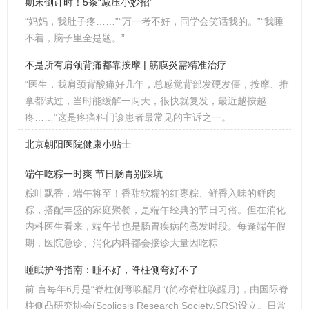
期末倒计时！5条“减压小妙招”
“妈妈，我肚子疼……”“万一考不好，同学会笑话我的。”“我睡
不着，脑子里全是题。”
不是所有肩颈背痛都靠按摩 | 筋膜炎需精准治疗
“医生，我肩颈背酸痛好几年，总感觉背部发硬发僵，按摩、推
拿都试过，当时能缓解一两天，很快就复发，最近越按越
疼……”这是疼痛科门诊患者最常见的主诉之一。
北京朝阳医院健康小贴士
端午吃粽一时爽 节日肠胃别踩坑
粽叶飘香，端午将至！香甜软糯的红枣粽、鲜香入味的鲜肉
粽，搭配丰盛的家庭聚餐，是端午经典的节日习俗。但在消化
内科医生看来，端午节也是肠胃疾病的高发时段。每逢端午假
期，医院急诊、消化内科都会接诊大量因吃粽…
睡眠护脊指南：睡不好，脊柱侧弯好不了
前 言每年6月是“脊柱侧弯唤醒月”(简称脊柱唤醒月)，由国际脊
柱侧凸研究协会(Scoliosis Research Society,SRS)设立。日常