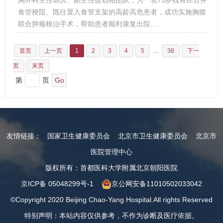
胸外科主任胡滨、副主任苗劲柏团队，为一名75岁残胃癌合并
食管梗阻、既往置入食管支架的高龄高危患者，成功实施胸腹
联合肿瘤根治手术，帮助患者顺利康复出院…
...
首页
上一页
1
2
3
4
5
38
下一
页
末页
第
页
友情链接：
国家卫生健康委员会
北京市卫生健康委员会
北京市
医院管理中心
版权所有：首都医科大学附属北京朝阳医院
京ICP备 05048299号-1
京公网安备11010502033042
©Copyright 2020 Beijing Chao-Yang Hospital.All rights Reserved
特别声明：本站内容仅供参考，不作为诊断及医疗依据。