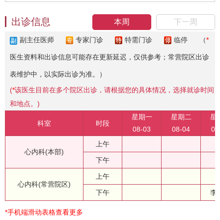
出诊信息
本周
下一周
副主任医师
专家门诊
特需门诊
临停
（
*
医生资料和出诊信息可能存在更新延迟，仅供参考；常营院区出诊
表维护中，以实际出诊为准。）
(
*
该医生目前在多个院区出诊，请根据您的具体情况，选择就诊时间
和地点。)
星期一
星期二
星
科室
时段
08-03
08-04
08
上午
心内科(本部)
下午
上午
心内科(常营院区)
下午
李
*手机端滑动表格查看更多