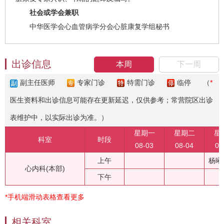
社会或学会兼职
中华医学会心血管病学分会心脏康复学组秘书
出诊信息
本周
下一周
副主任医师
专家门诊
特需门诊
临停
（
*
医生资料和出诊信息可能存在更新延迟，仅供参考；常营院区出诊
表维护中，以实际出诊为准。）
星期一
星期二
星
科室
时段
08-03
08-04
08
上午
杨曦
心内科(本部)
下午
*手机端滑动表格查看更多
相关科室