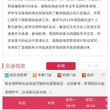
和进修医师100余名。能熟练地诊治本专业常见病和多发病，
对本专业疑难疾病也有较深的了解并能提出自己的观点，并悉
心指导下级医师的临床工作。被评为2011年度院级先进个人。
数次参加心血管全国和地区会议，被选论文在大会上宣读交流
或者作为讲者，参加欧洲，美国和加拿大的国际学术交流，并
在加拿大的会议中宣读论文。能熟练地用英语进行听说读写，
并承担了首都医科大学临床医学系的医学英语授课任务。
出诊信息
本周
下一周
副主任医师
专家门诊
特需门诊
临停
（
*
医生资料和出诊信息可能存在更新延迟，仅供参考；常营院区出诊
表维护中，以实际出诊为准。）
星期一
星期二
星
科室
时段
08-03
08-04
08