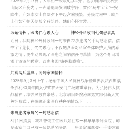
2026年2月17日，大年初一凌晨4点04分，北京朝阳医院石景
山院区产房内，一声清脆啼哭划破宁静，首位“马年宝宝”平安
降生。产妇李女士自除夕下午起宫缩频繁。分娩过程中，助产
士们如守护天使般全程陪伴。她们心怀大爱…
纸短情长，医者仁心暖人心 ——神经外科收到七旬患者真挚感谢信
近日，我院神经外科收到一封来自72岁患者的手写感谢信。信
中字字恳切、句句暖心，不仅饱含着对科室全体医护人员的感
激之情，更生动展现了医患之间的信任与温情，为这个冬日增
添了浓浓的暖意。该患者因“镰旁脑膜瘤”…
共观阅兵盛典，同铸家国情怀
2025年9月3日上午，纪念中国人民抗日战争暨世界反法西斯战
争胜利80周年阅兵仪式在天安门广场隆重举行。为弘扬伟大抗
战精神，增强民族自豪感，北京朝阳医院泌尿党支部创新人文
关怀形式，在保障正常医疗秩序的情况下，…
来自患者家属的一封感谢信
8月1日清晨，我科曹锐主任医师如往常一样早早来到医院，却
见诊室门口已有一位熟悉的身影——患者家属李先生手捧锦旗