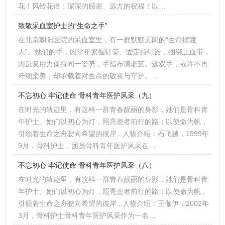
花！风铃花语：深深的感谢、远方的祝福！以…
致敬采血室护士的“生命之手”
在北京朝阳医院的采血室里，有一群默默无闻的“生命摆渡
人”。她们的手，因常年紧握针管、固定持针器，捆绑止血带，
因反复用力保持同一姿势，手指布满老茧。这双手，或许不再
纤细柔美，却承载着对生命的敬畏与守护。…
不忘初心 牢记使命 骨科青年医护风采（九）
在时光的轨迹里，有这样一群青春靓丽的身影，她们是骨科青
年护士。她们以初心为灯，照亮患者前行的路；以使命为帆，
引领着生命之舟驶向希望的彼岸...人物介绍：石飞越，1999年
9月，骨科护士，团员骨科青年医护风采在…
不忘初心 牢记使命 骨科青年医护风采（八）
在时光的轨迹里，有这样一群青春靓丽的身影，她们是骨科青
年护士。她们以初心为灯，照亮患者前行的路；以使命为帆，
引领着生命之舟驶向希望的彼岸...人物介绍：王伽伊，2002年
3月，骨科护士骨科青年医护风采作为一名…