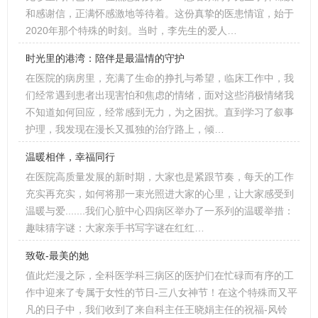
和感谢信，正满怀感激地等待着。这份真挚的医患情谊，始于
2020年那个特殊的时刻。当时，李先生的爱人…
时光里的港湾：陪伴是最温情的守护
在医院的病房里，充满了生命的挣扎与希望，临床工作中，我
们经常遇到患者出现害怕和焦虑的情绪，面对这些消极情绪我
不知道如何回应，经常感到无力，为之困扰。直到学习了叙事
护理，我发现在漫长又孤独的治疗路上，倾…
温暖相伴，幸福同行
在医院高质量发展的新时期，大家也是紧跟节奏，每天的工作
充实再充实，如何将那一束光照进大家的心里，让大家感受到
温暖与爱.......我们心脏中心四病区举办了一系列的温暖举措：
趣味猜字谜：大家亲手书写字谜在红红…
致敬-最美的她
值此烂漫之际，全科医学科三病区的医护们在忙碌而有序的工
作中迎来了专属于女性的节日-三八女神节！在这个特殊而又平
凡的日子中，我们收到了来自科主任王晓娟主任的祝福-风铃