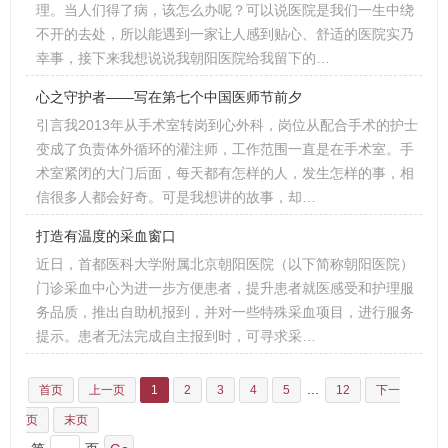
理。当人们得了病，该怎么办呢？可以说医院是我们一生中绕
不开的去处，所以能遇到一家让人感到贴心、舒适的医院实乃
幸事，接下来我想说说我朝阳医院给我留下的…
心之守护者——写在第七个中国医师节前夕
引言我2013年从手术室转岗到心外科，岗位从配合手术的护士
变成了负责体外循环的灌注师，工作范围一直是在手术室。手
术室紧闭的大门后面，每天都有怎样的人，发生怎样的事，相
信很多人都会好奇。可是我想讲的故事，却…
打造有温度的采血窗口
近日，首都医科大学附属北京朝阳医院（以下简称朝阳医院）
门诊采血中心为进一步方便患者，提升患者就医感受和护理服
务品质，推出自助机报到，并对一些特殊采血项目，进行服务
提示。患者无法完成自主报到时，可寻求采…
...
首页
上一页
1
2
3
4
5
12
下一
页
末页