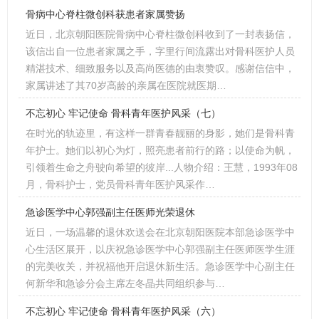
骨病中心脊柱微创科获患者家属赞扬
近日，北京朝阳医院骨病中心脊柱微创科收到了一封表扬信，
该信出自一位患者家属之手，字里行间流露出对骨科医护人员
精湛技术、细致服务以及高尚医德的由衷赞叹。感谢信信中，
家属讲述了其70岁高龄的亲属在医院就医期…
不忘初心 牢记使命 骨科青年医护风采（七）
在时光的轨迹里，有这样一群青春靓丽的身影，她们是骨科青
年护士。她们以初心为灯，照亮患者前行的路；以使命为帆，
引领着生命之舟驶向希望的彼岸...人物介绍：王慧，1993年08
月，骨科护士，党员骨科青年医护风采作…
急诊医学中心郭强副主任医师光荣退休
近日，一场温馨的退休欢送会在北京朝阳医院本部急诊医学中
心生活区展开，以庆祝急诊医学中心郭强副主任医师医学生涯
的完美收关，并祝福他开启退休新生活。急诊医学中心副主任
何新华和急诊分会主席左冬晶共同组织参与…
不忘初心 牢记使命 骨科青年医护风采（六）