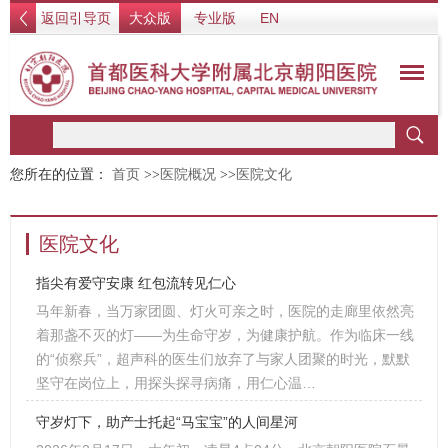
返回引导页
大众版
专业版
EN
您所在的位置：
首页
>>
医院概况
>>
医院文化
医院文化
指尖有爱守安康 红包流转见仁心
马年新春，当万家团圆、灯火可亲之时，医院的走廊里依然亮
着那盏不灭的灯——为生命守岁，为健康护航。作为临床一线
的“侦察兵”，超声科的医生们放弃了与家人团聚的时光，默默
坚守在岗位上，用探头探寻病痛，用仁心温…
守岁灯下，助产士托起“马宝宝”的人间星河