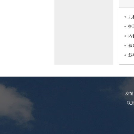
儿
护
内
叙
叙
友
联