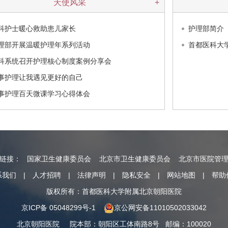
天使风采
+
科护士暖心救助患儿家长
护理部简介
理部开展温暖护理年系列活动
首都医科大
科系统召开护理核心制度案例分享会
事护理让我遇见更好的自己
事护理百天微课学习心得体会
情链接：
国家卫生健康委员会
北京市卫生健康委员会
北京市医院管
系我们
|
人才招聘
|
法律声明
|
隐私安全
|
网站地图
|
帮助
版权所有：首都医科大学附属北京朝阳医院
京ICP备 05048299号-1
京公网安备11010502033042
北京朝阳医院
院本部
：
朝阳区工体南路8号
邮编：100020